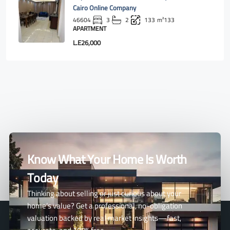
Cairo Online Company
46604
3
2
133
m²133
APARTMENT
L.E26,000
Know What Your Home Is Worth
Today
Thinking about selling or just curious about your
home’s value? Get a professional, no-obligation
valuation backed by real market insights—fast,