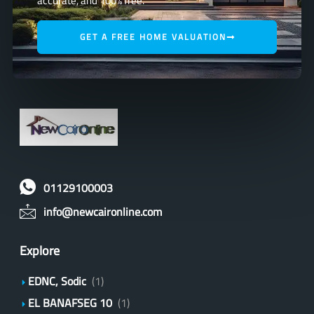
accurate, and 100% free.
GET A FREE HOME VALUATION
01129100003
info@newcaironline.com
Explore
EDNC, Sodic
(1)
EL BANAFSEG 10
(1)