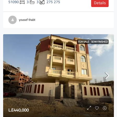
51090
3
3
275
275
Details
yousef thabt
FOR SALE
SEMI FINISHED
L.E440,000