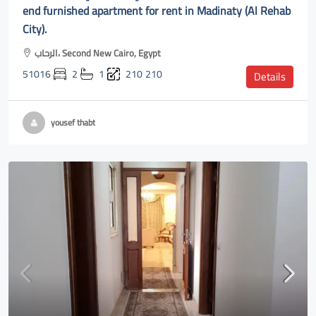
end furnished apartment for rent in Madinaty (Al Rehab
City).
الرحاب، Second New Cairo, Egypt
51016
2
1
210
210
Details
yousef thabt