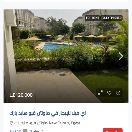
FOR RENT
FULLY FINISHED
L.E120,000
اي فيلا للإيجار في ماونتن فيو هايد بارك
ماونتن فيو، هايد بارك، New Cairo 1, Egypt
51129
3
2