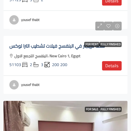
Details
yousef thabt
L.E40,000
شقة للإيجار في البنفسج فيلات تشطيب الترا لوكس
FOR RENT
FULLY FINISHED
البنفسج التجمع الاول، New Cairo 1, Egypt
51103
2
3
200
200
Details
yousef thabt
FOR SALE
FULLY FINISHED