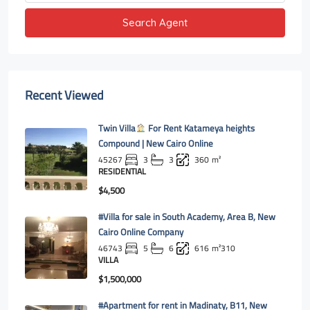
Search Agent
Recent Viewed
Twin Villa
For Rent Katameya heights
Compound | New Cairo Online
45267
3
3
360
m²
RESIDENTIAL
$4,500
#Villa for sale in South Academy, Area B, New
Cairo Online Company
46743
5
6
616
m²310
VILLA
$1,500,000
#Apartment for rent in Madinaty, B11, New