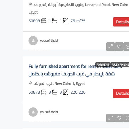
جنوب الأكاديمية أ بوابة رقم واحد, Unnamed Road, New Cairo 1,
Egypt
50898
1
1
75
m²75
Details
yousef thabt
L.E70,000
Fully furnished apartment for rent in West Golf.
FOR RENT
FULLY FINISH
شقة للإيجار في غرب الجولف مفروشه بالكامل
غرب الجولف، New Cairo 1, Egypt
50878
3
3
220
220
Details
yousef thabt
L.E150,000