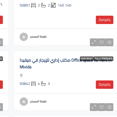
50897
2
2
140
140
Details
yousef thabt
L.E135,000
ED
مكتب إداري للإيجار في ميفيدا Office space for rent in
FOR RENT
FULLY FINISHED
Mivida
50842
4
3
Details
yousef thabt
L.E25,000,000