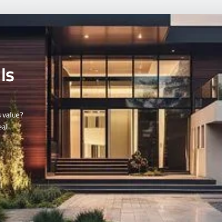
Is
s value?
eal