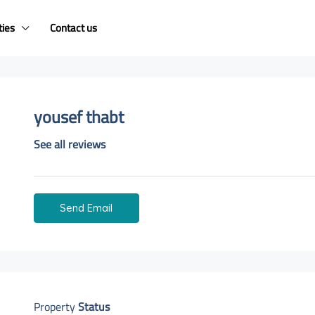
ties
Contact us
yousef thabt
See all reviews
Send Email
Property
Status