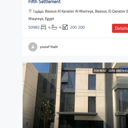
Fifth Settlement
ميفيدا، Basous Al Kanater Al Kheireya, Basous, El Qanater El
Khayreya, Egypt
50982
4
4
200
200
Details
yousef thabt
FOR RENT
CORE AND SHE