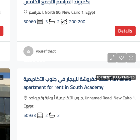
بكمبوند المراسم التجمع الخامس
المراسم, North 90, New Cairo 1, Egypt
50960
3
2
200
200
Details
yousef thabt
L.E30,000
LL
شقة مفروشة للإيجار في جنوب الأكاديمية Furnished
FOR RENT
FULLY FINISHED
apartment for rent in South Academy
جنوب الأكاديمية أ بوابة رقم واحد, Unnamed Road, New Cairo 1,
Egypt
50933
2
2