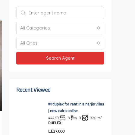
All Categories
All Cities
Search Agent
Recent Viewed
#1duplex for rent in alnarjis villas
| new cairo online
44439
3
3
320
m²
DUPLEX
L.E27,000