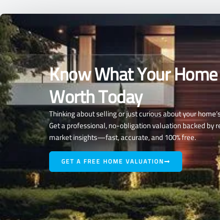
Know What Your Home 
Worth Today
Thinking about selling or just curious about your home’
Get a professional, no-obligation valuation backed by r
market insights—fast, accurate, and 100% free.
GET A FREE HOME VALUATION