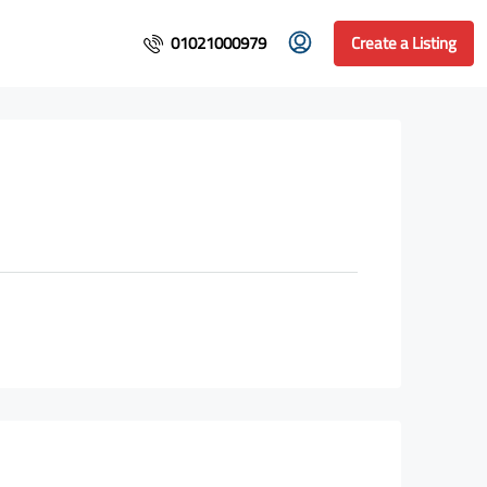
01021000979
Create a Listing