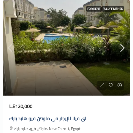
FOR RENT
FULLY FINISHED
L.E120,000
اي فيلا للإيجار في ماونتن فيو هايد بارك
ماونتن فيو، هايد بارك، New Cairo 1, Egypt