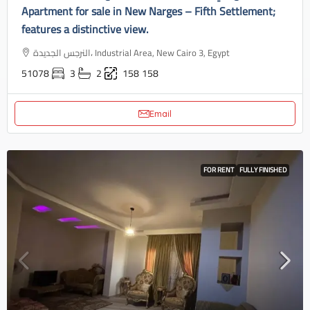
Apartment for sale in New Narges – Fifth Settlement;
features a distinctive view.
النرجس الجديدة، Industrial Area, New Cairo 3, Egypt
51078
3
2
158
158
Email
FOR RENT
FULLY FINISHED