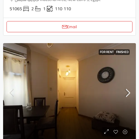
51065
2
1
110
110
Email
FOR RENT
FINISHED