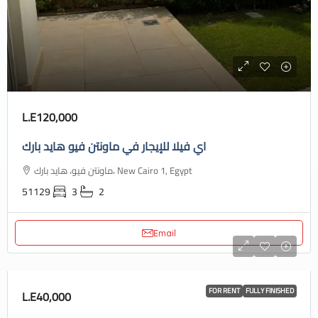
L.E120,000
اي فيلا للإيجار في ماونتن فيو هايد بارك
ماونتن فيو، هايد بارك، New Cairo 1, Egypt
51129
3
2
Email
FOR RENT
FULLY FINISHED
L.E40,000