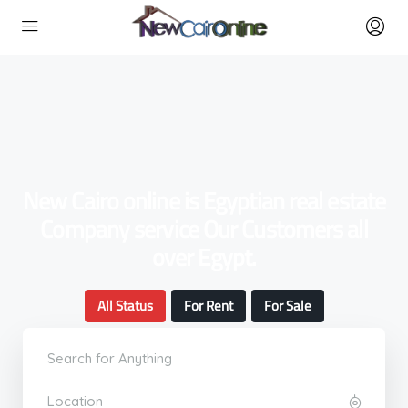
New Cairo online is Egyptian real estate
Company service Our Customers all
over Egypt.
All Status
For Rent
For Sale