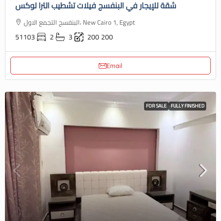
شقة للإيجار في البنفسج فيلات تشطيب الترا لوكس
البنفسج التجمع الاول، New Cairo 1, Egypt
51103
2
3
200
200
Email
FOR SALE
FULLY FINISHED