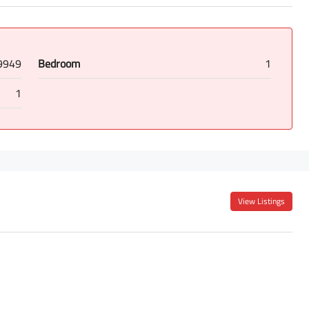
9949
Bedroom
1
1
View Listings