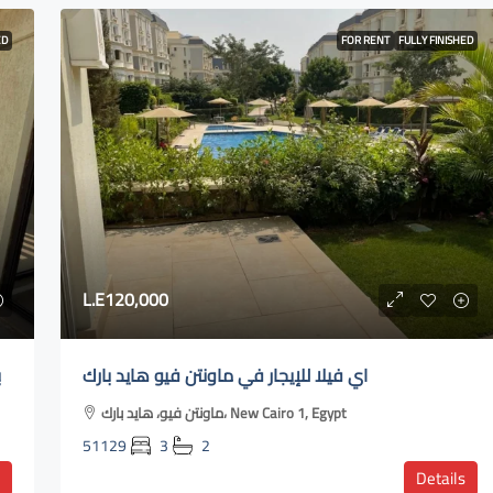
ED
FOR RENT
FULLY FINISHED
L.E120,000
اي فيلا للإيجار في ماونتن فيو هايد بارك
ب
ماونتن فيو، هايد بارك، New Cairo 1, Egypt
51129
3
2
Details