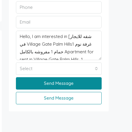
Select
Send Message
Send Message