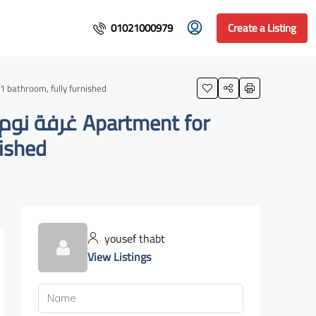
01021000979
Create a Listing
Palm Hills, 1 bedroom, 1 bathroom, fully furnished
nished
yousef thabt
View Listings