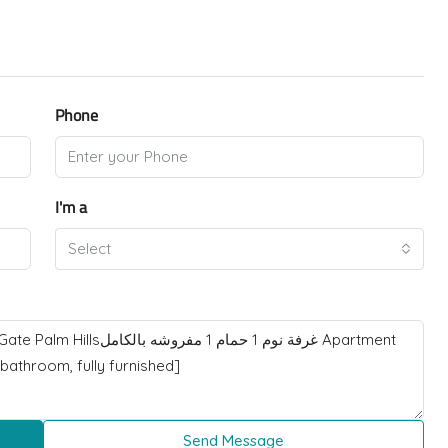
Phone
I'm a
Select
Send Message