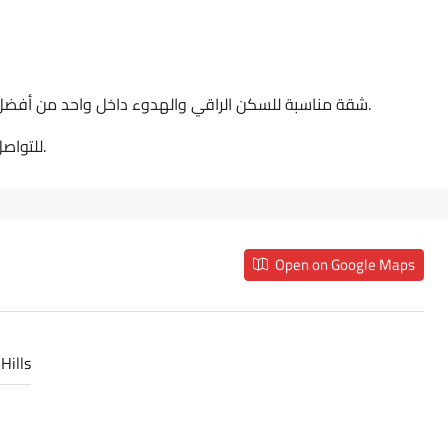
شقة مناسبة للسكن الراقي والهدوء داخل واحد من أفضل كمبوندات القاهرة الجديدة، وجاهزة للسكن الفوري.
للتواصل ومعرفة التفاصيل أو حجز معاينة.
Open on Google Maps
Hills