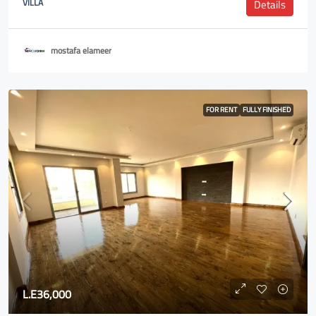
VILLA
Details
mostafa elameer
FOR RENT
FULLY FINISHED
L.E36,000