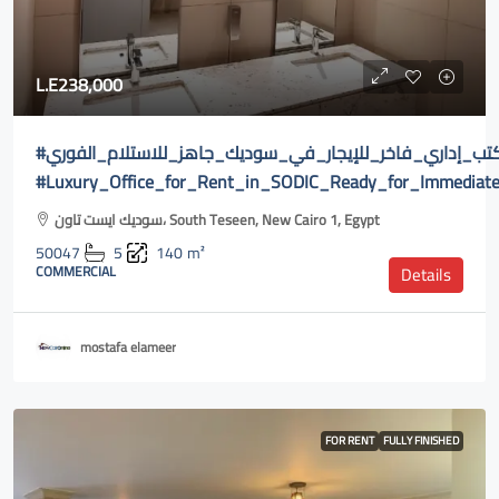
L.E238,000
#مكتب_إداري_فاخر_للإيجار_في_سوديك_جاهز_للاستلام_الفوري
#Luxury_Office_for_Rent_in_SODIC_Ready_for_Immediate
سوديك ايست تاون، South Teseen, New Cairo 1, Egypt
50047
5
140
m²
COMMERCIAL
Details
mostafa elameer
FOR RENT
FULLY FINISHED