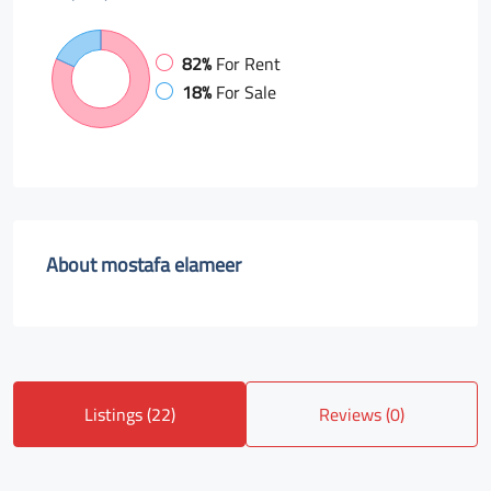
82%
For Rent
18%
For Sale
About mostafa elameer
Listings (22)
Reviews (0)