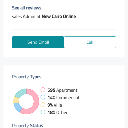
See all reviews
sales Admin at
New Cairo Online
Call
Send Email
Property
Types
59%
Apartment
14%
Commercial
9%
Villa
18%
Other
Property
Status