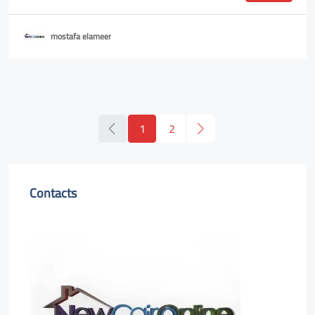
mostafa elameer
1
2
Contacts