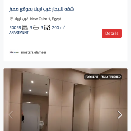
شقه للايجار غرب اربيلا بموقع مميز
غرب اربيلا، New Cairo 1, Egypt
50058
3
3
200
m²
APARTMENT
Details
mostafa elameer
FOR RENT
FULLY FINISHED