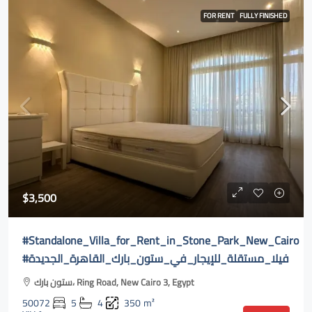
FOR RENT
FULLY FINISHED
$3,500
#Standalone_Villa_for_Rent_in_Stone_Park_New_Cairo
#فيلا_مستقلة_للإيجار_في_ستون_بارك_القاهرة_الجديدة
ستون بارك، Ring Road, New Cairo 3, Egypt
50072
5
4
350
m²