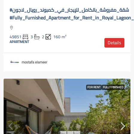
#شقة_مفروشة_بالكامل_للإيجار_في_كمبوند_رويال_لاجون
#Fully_Furnished_Apartment_for_Rent_in_Royal_Lagoon
49851
3
2
160
m²
APARTMENT
Details
mostafa elameer
FOR RENT
FULLY FINISHED