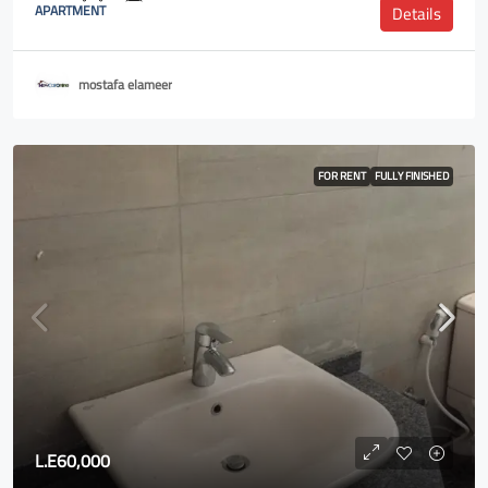
APARTMENT
Details
mostafa elameer
FOR RENT
FULLY FINISHED
L.E60,000