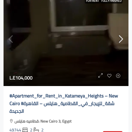
FOR RENT
FULLY FINISHED
L.E104,000
#Apartment_for_Rent_in_Katameya_Heights – New
Cairo #شقة_للإيجار_في_القطامية_هايتس – القاهرة
الجديدة
قطاميه هايتس، New Cairo 3, Egypt
49744
2
2