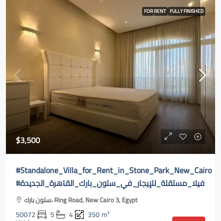
FOR RENT
FULLY FINISHED
$3,500
#Standalone_Villa_for_Rent_in_Stone_Park_New_Cairo
#فيلا_مستقلة_للإيجار_في_ستون_بارك_القاهرة_الجديدة
ستون بارك، Ring Road, New Cairo 3, Egypt
50072
5
4
350
m²