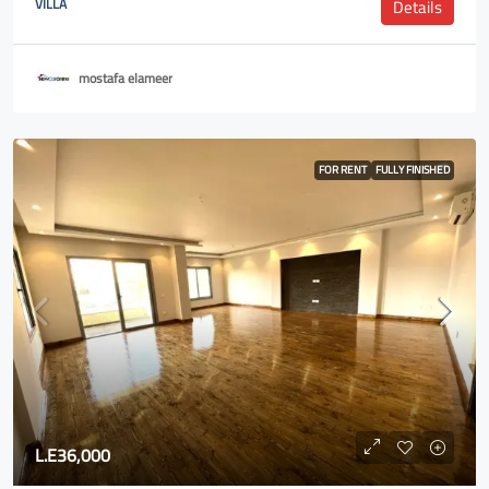
VILLA
Details
mostafa elameer
FOR RENT
FULLY FINISHED
L.E36,000