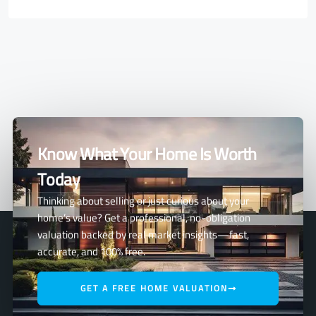
Know What Your Home Is Worth
Today
Thinking about selling or just curious about your
home’s value? Get a professional, no-obligation
valuation backed by real market insights—fast,
accurate, and 100% free.
GET A FREE HOME VALUATION