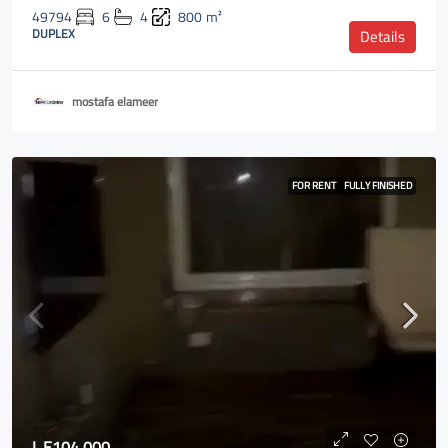
49794
6
4
800
m²
DUPLEX
Details
mostafa elameer
FOR RENT
FULLY FINISHED
L.E104,000