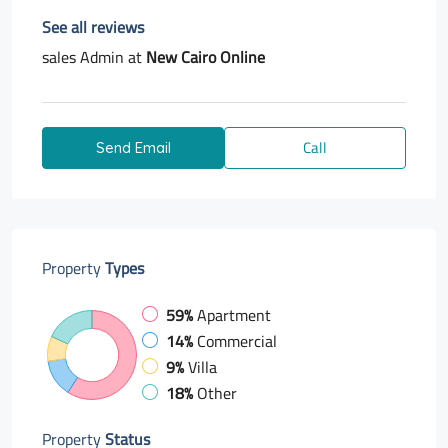
See all reviews
sales Admin at
New Cairo Online
Call
Send Email
Property
Types
59%
Apartment
14%
Commercial
9%
Villa
18%
Other
Property
Status