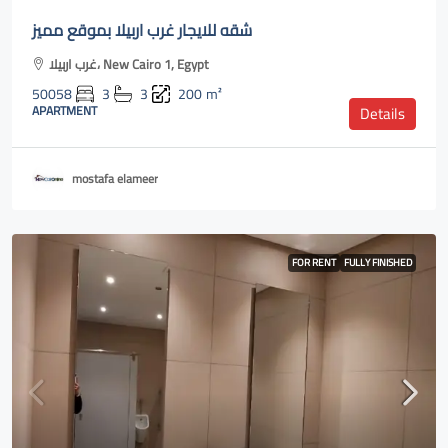
شقه للايجار غرب اربيلا بموقع مميز
غرب اربيلا، New Cairo 1, Egypt
50058
3
3
200
m²
APARTMENT
Details
mostafa elameer
FOR RENT
FULLY FINISHED