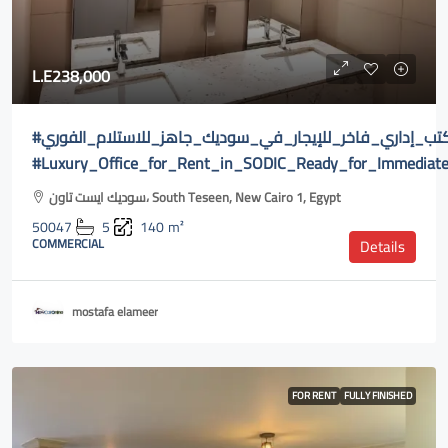
L.E238,000
#مكتب_إداري_فاخر_للإيجار_في_سوديك_جاهز_للاستلام_الفوري
#Luxury_Office_for_Rent_in_SODIC_Ready_for_Immediate
سوديك ايست تاون، South Teseen, New Cairo 1, Egypt
50047
5
140
m²
COMMERCIAL
Details
mostafa elameer
FOR RENT
FULLY FINISHED