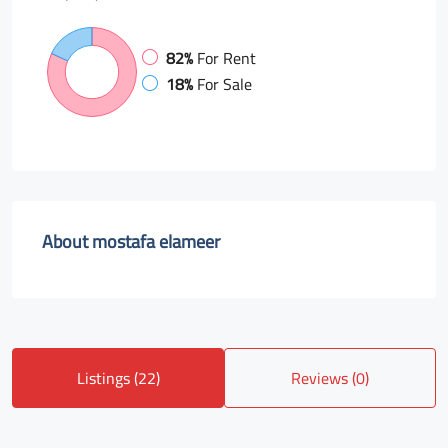
82%
For Rent
18%
For Sale
About mostafa elameer
Listings (22)
Reviews (0)