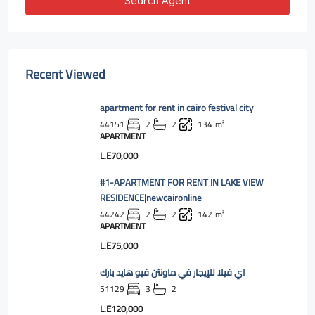
Search Agent
Recent Viewed
apartment for rent in cairo festival city
44151
2
2
134
m²
APARTMENT
L.E70,000
#1-APARTMENT FOR RENT IN LAKE VIEW
RESIDENCE|newcaironline
44242
2
2
142
m²
APARTMENT
L.E75,000
اي فيلا للإيجار في ماونتن فيو هايد بارك
51129
3
2
L.E120,000