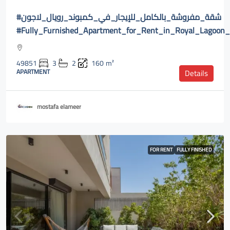
#شقة_مفروشة_بالكامل_للإيجار_في_كمبوند_رويال_لاجون
#Fully_Furnished_Apartment_for_Rent_in_Royal_Lagoon
49851
3
2
160
m²
APARTMENT
Details
mostafa elameer
FOR RENT
FULLY FINISHED