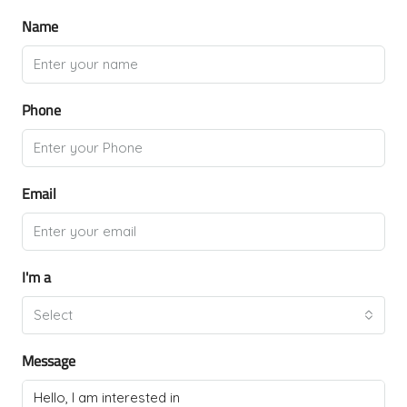
Name
Phone
Email
I'm a
Select
Message