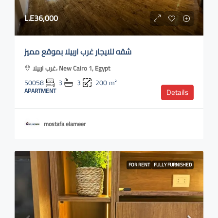
L.E36,000
شقه للايجار غرب اربيلا بموقع مميز
غرب اربيلا، New Cairo 1, Egypt
50058
3
3
200
m²
APARTMENT
Details
mostafa elameer
FOR RENT
FULLY FURNISHED