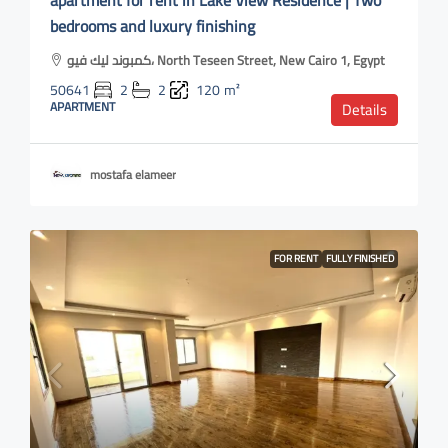
apartment for rent in Lake View Residence | Two
bedrooms and luxury finishing
كمبوند ليك فيو، North Teseen Street, New Cairo 1, Egypt
50641
2
2
120
m²
APARTMENT
Details
mostafa elameer
FOR RENT
FULLY FINISHED