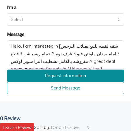
I'm a
Select
Message
Request Information
Send Message
0 Review
Leave a Review
Sort by:
Default Order