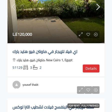
L.E120,000
اي فيلا للإيجار في ماونتن فيو هايد بارك
ماونتن فيو، هايد بارك، New Cairo 1, Egypt
51129
3
2
Details
yousef thabt
L.E40,000
شقة للإيجار في البنفسج فيلات تشطيب الترا لوكس
FOR RENT
FULLY FINISHED