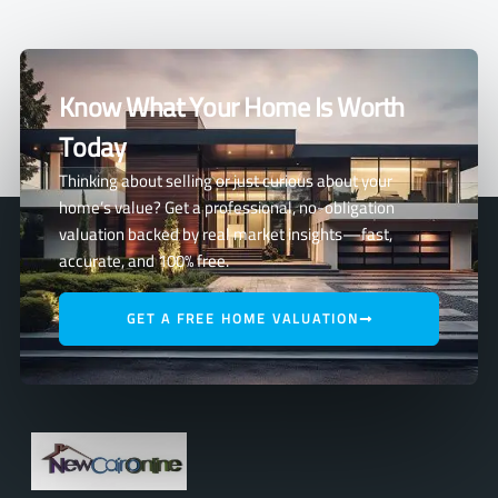
Know What Your Home Is Worth
Today
Thinking about selling or just curious about your
home’s value? Get a professional, no-obligation
valuation backed by real market insights—fast,
accurate, and 100% free.
GET A FREE HOME VALUATION