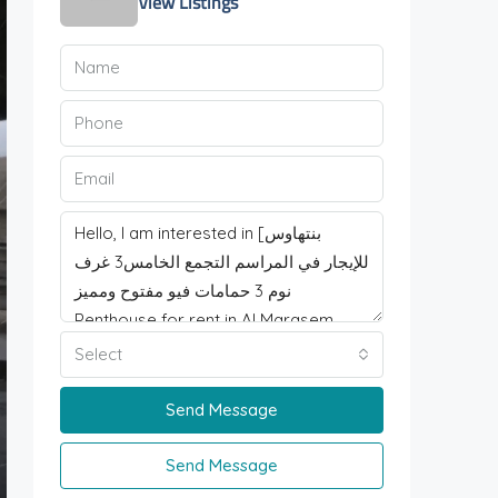
View Listings
Select
Send Message
Send Message