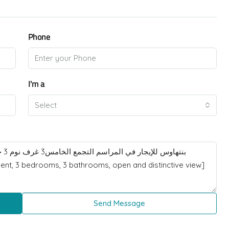
Phone
I'm a
Select
Send Message