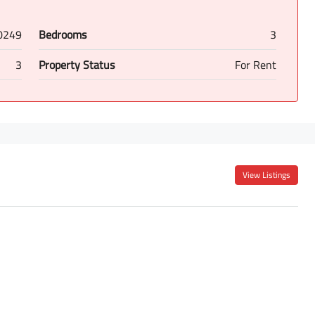
0249
Bedrooms
3
3
Property Status
For Rent
View Listings