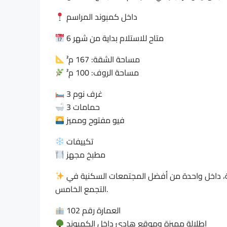
داخل كمبوند المراسم
متاح للاستلام بداية من شهر 6
مساحة الشقة: 167 م²
مساحة الروف: 100 م²
3 غرف نوم
3 حمامات
فيو مفتوح ومميز
تكييفات
مطبخ مجهز
بنتهاوس بمساحات واسعة ورووف خاص يمنح خصوصية كاملة، داخل واحدة من أفضل المجتمعات السكنية في
التجمع الخامس.
العمارة رقم 102
إطلالة مميزة وموقع هادئ داخل الكمبوند