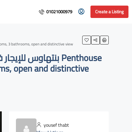
01021000979
Create a Listing
rasem, Fifth Settlement, 3 bedrooms, 3 bathrooms, open and distinctive view
ms, open and distinctive
yousef thabt