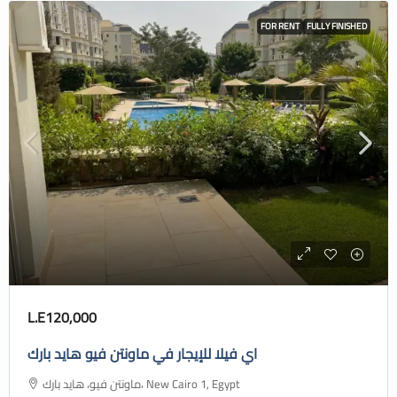
FOR RENT
FULLY FINISHED
L.E120,000
اي فيلا للإيجار في ماونتن فيو هايد بارك
ماونتن فيو، هايد بارك، New Cairo 1, Egypt