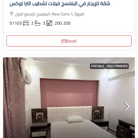
شقة للإيجار في البنفسج فيلات تشطيب الترا لوكس
البنفسج التجمع الاول، New Cairo 1, Egypt
51103
2
3
200
200
Email
FOR SALE
FULLY FINISHED