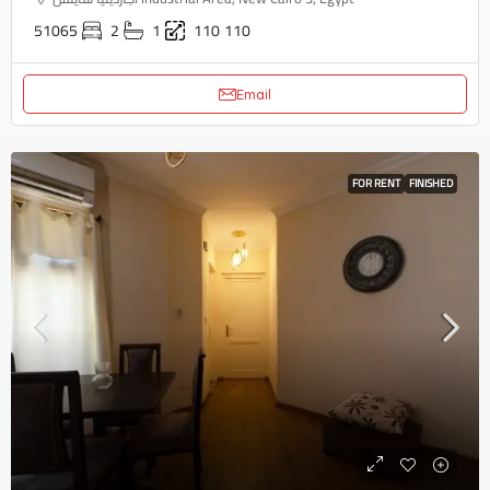
51065
2
1
110
110
Email
FOR RENT
FINISHED