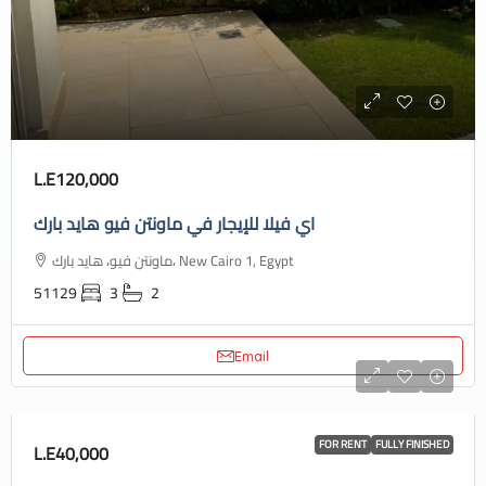
L.E120,000
اي فيلا للإيجار في ماونتن فيو هايد بارك
ماونتن فيو، هايد بارك، New Cairo 1, Egypt
51129
3
2
Email
FOR RENT
FULLY FINISHED
L.E40,000