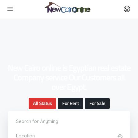
New Cairo online is Egyptian real estate
Company service Our Customers all
over Egypt.
All Status
For Rent
For Sale