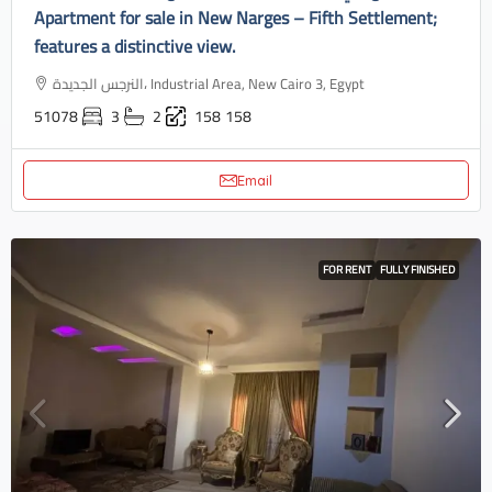
Apartment for sale in New Narges – Fifth Settlement;
features a distinctive view.
النرجس الجديدة، Industrial Area, New Cairo 3, Egypt
51078
3
2
158
158
Email
FOR RENT
FULLY FINISHED