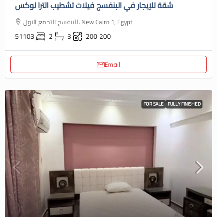
شقة للإيجار في البنفسج فيلات تشطيب الترا لوكس
البنفسج التجمع الاول، New Cairo 1, Egypt
51103
2
3
200
200
Email
FOR SALE
FULLY FINISHED