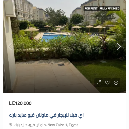
FOR RENT
FULLY FINISHED
L.E120,000
اي فيلا للإيجار في ماونتن فيو هايد بارك
ماونتن فيو، هايد بارك، New Cairo 1, Egypt