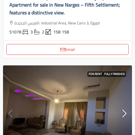
Apartment for sale in New Narges – Fifth Settlement;
features a distinctive view.
النرجس الجديدة، Industrial Area, New Cairo 3, Egypt
51078
3
2
158
158
Email
FOR RENT
FULLY FINISHED