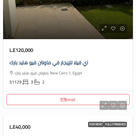
L.E120,000
اي فيلا للإيجار في ماونتن فيو هايد بارك
ماونتن فيو، هايد بارك، New Cairo 1, Egypt
51129
3
2
Email
FOR RENT
FULLY FINISHED
L.E40,000