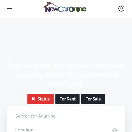
New Cairo online is Egyptian real estate
Company service Our Customers all
over Egypt.
All Status
For Rent
For Sale