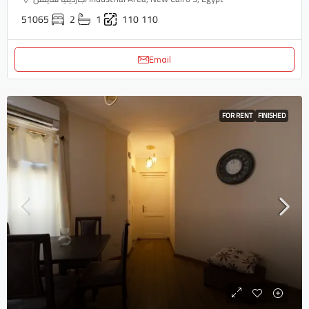
51065
2
1
110
110
Email
FOR RENT
FINISHED