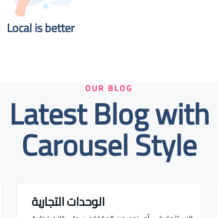
Local is better​
OUR BLOG
Latest Blog with
Carousel Style
الوحدات التجارية
Real estate Estate ville