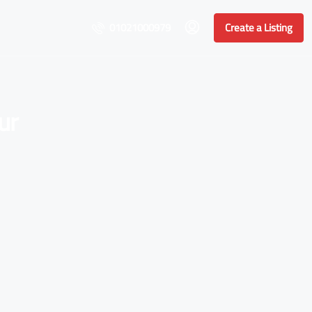
01021000979
Create a Listing
ur