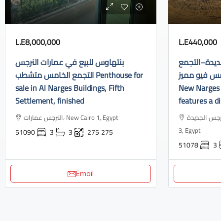
L.E8,000,000
L.E440,000
ديدة–التجمع
بنتهاوس للبيع في عمارات النرجس
الخامس فيو مميز Apartment f
التجمع الخامس متشطب Penthouse for
sale in Al Narges Buildings, Fifth
New Narges 
Settlement, finished
features a di
النرجس الجديدة، Industrial Area, N
النرجس عمارات، New Cairo 1, Egypt
3, Egypt
51090
3
3
275
275
51078
3
Email