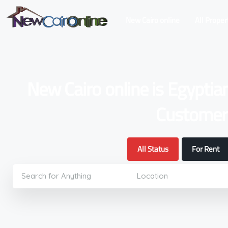
New Cairo online
All Proper
New Cairo online is Egyptia
Customers
All Status
For Rent