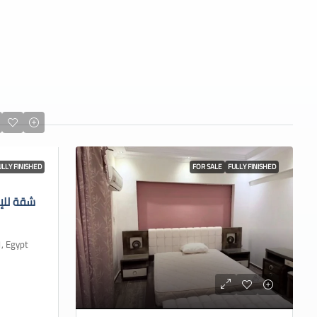
ULLY FINISHED
FOR SALE
FULLY FINISHED
شقة للإ
 Cairo 1, Egypt