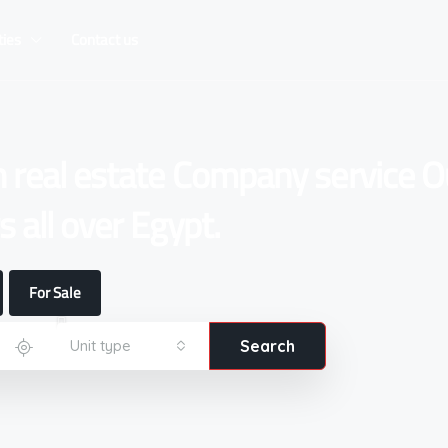
ties
Contact us
n real estate Company service O
 all over Egypt.
For Sale
Unit type
Search