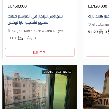
L.E450,000
L.E120,000
يو هايد بارك
بنتهاوس للإيجار في المراسم فيفث
سكوير تشطيب الترا لوكس
المراسم, North 90, New Cairo 1, Egypt
51129
3
51150
3
3
Email
FOR SALE
FULLY FINISHED