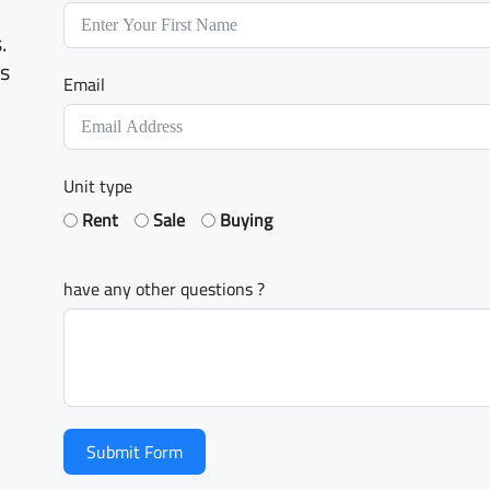
.
ns
Email
Unit type
Rent
Sale
Buying
have any other questions ?
Submit Form