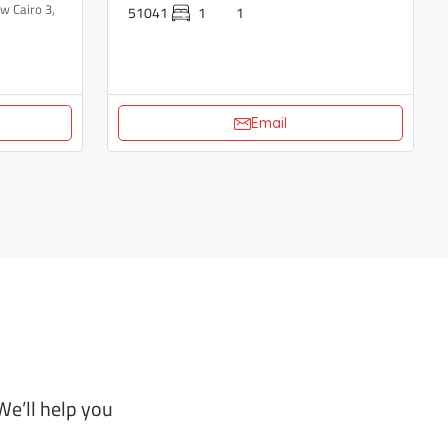
51041
1
1
Email
We’ll help you