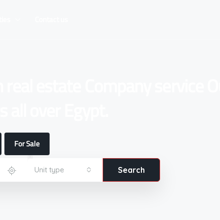
ties
Contact us
n real estate Company service O
 all over Egypt.
For Sale
Unit type
Search