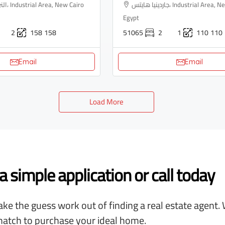
جاردينيا هايتس، Industrial Area, New Cairo 3,
ew Cairo
Egypt
2
158
158
51065
2
1
110
110
Email
Email
Load More
 simple application or call today
ke the guess work out of finding a real estate agent. 
match to purchase your ideal home.