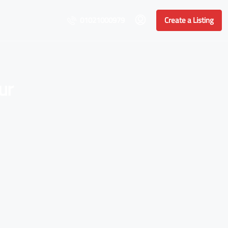
01021000979
Create a Listing
ur