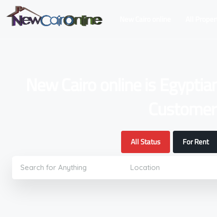
New Cairo online
All Proper
New Cairo online is Egyptia
Customers
All Status
For Rent