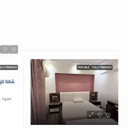
ULLY FINISHED
FOR SALE
FULLY FINISHED
شقة للإ
 Cairo 1, Egypt