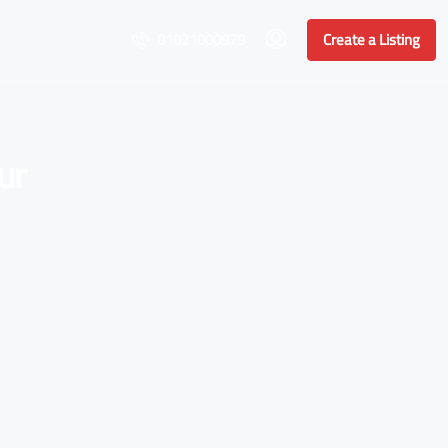
01021000979
Create a Listing
ur