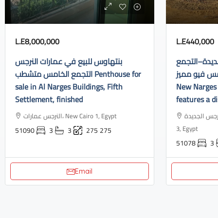
L.E8,000,000
L.E440,000
ديدة–التجمع
بنتهاوس للبيع في عمارات النرجس
الخامس فيو مميز Apartment f
التجمع الخامس متشطب Penthouse for
sale in Al Narges Buildings, Fifth
New Narges 
Settlement, finished
features a di
النرجس الجديدة، Industrial Area, N
النرجس عمارات، New Cairo 1, Egypt
3, Egypt
51090
3
3
275
275
51078
3
Email