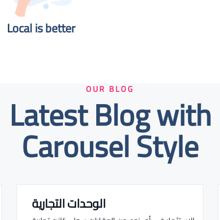
Local is better​
OUR BLOG
Latest Blog with
Carousel Style
الوحدات التجارية
Real estate Estate ville