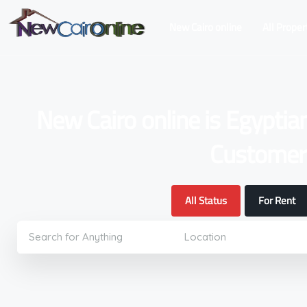
New Cairo online
All Proper
New Cairo online is Egyptia
Customers
All Status
For Rent