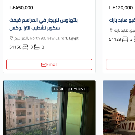
L.E450,000
L.E120,000
يو هايد بارك
بنتهاوس للإيجار في المراسم فيفث
سكوير تشطيب الترا لوكس
المراسم, North 90, New Cairo 1, Egypt
51129
3
51150
3
3
Email
FOR SALE
FULLY FINISHED