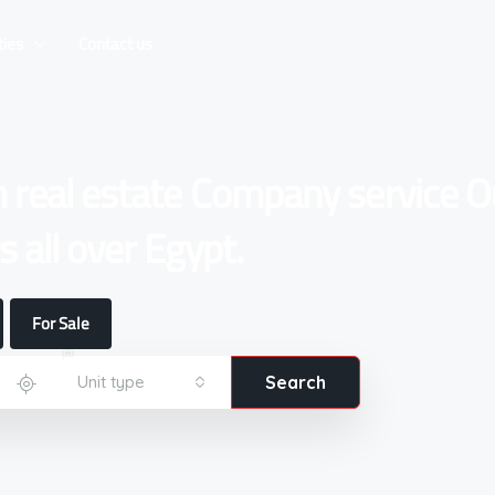
ties
Contact us
n real estate Company service O
 all over Egypt.
For Sale
Unit type
Search