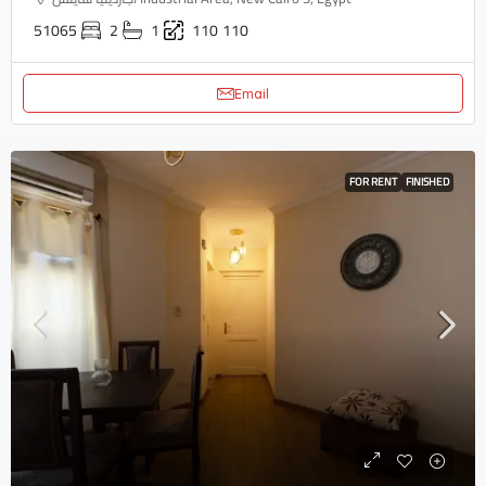
51065
2
1
110
110
Email
FOR RENT
FINISHED