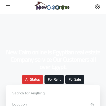
New Cairo online is Egyptian real estate
Company service Our Customers all
over Egypt.
All Status
For Rent
For Sale