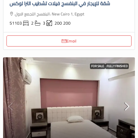
شقة للإيجار في البنفسج فيلات تشطيب الترا لوكس
البنفسج التجمع الاول، New Cairo 1, Egypt
51103
2
3
200
200
Email
FOR SALE
FULLY FINISHED