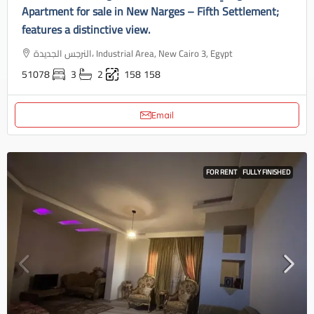
Apartment for sale in New Narges – Fifth Settlement;
features a distinctive view.
النرجس الجديدة، Industrial Area, New Cairo 3, Egypt
51078
3
2
158
158
Email
FOR RENT
FULLY FINISHED