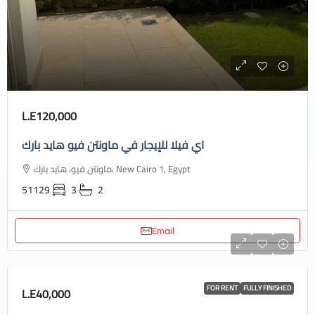
L.E120,000
اي فيلا للإيجار في ماونتن فيو هايد بارك
ماونتن فيو، هايد بارك، New Cairo 1, Egypt
51129
3
2
Email
FOR RENT
FULLY FINISHED
L.E40,000