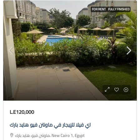
FOR RENT
FULLY FINISHED
L.E120,000
اي فيلا للإيجار في ماونتن فيو هايد بارك
ماونتن فيو، هايد بارك، New Cairo 1, Egypt