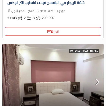
شقة للإيجار في البنفسج فيلات تشطيب الترا لوكس
البنفسج التجمع الاول، New Cairo 1, Egypt
51103
2
3
200
200
Email
FOR SALE
FULLY FINISHED