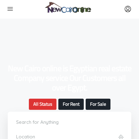
New Cairo online is Egyptian real estate
Company service Our Customers all
over Egypt.
All Status
For Rent
For Sale