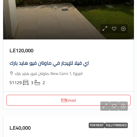
L.E120,000
اي فيلا للإيجار في ماونتن فيو هايد بارك
ماونتن فيو، هايد بارك، New Cairo 1, Egypt
51129
3
2
Email
FOR RENT
FULLY FINISHED
L.E40,000