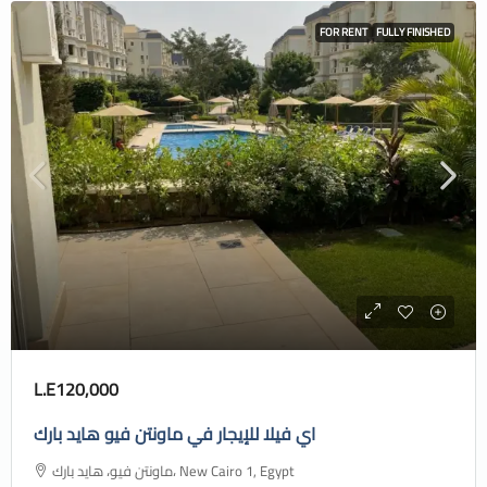
FOR RENT
FULLY FINISHED
L.E120,000
اي فيلا للإيجار في ماونتن فيو هايد بارك
ماونتن فيو، هايد بارك، New Cairo 1, Egypt