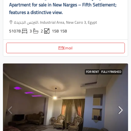
Apartment for sale in New Narges – Fifth Settlement;
features a distinctive view.
النرجس الجديدة، Industrial Area, New Cairo 3, Egypt
51078
3
2
158
158
Email
FOR RENT
FULLY FINISHED