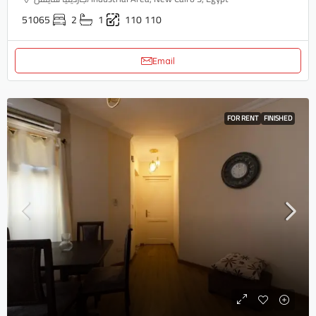
51065
2
1
110
110
Email
FOR RENT
FINISHED