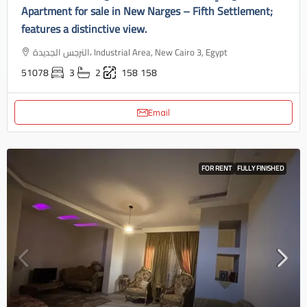
Apartment for sale in New Narges – Fifth Settlement;
features a distinctive view.
النرجس الجديدة، Industrial Area, New Cairo 3, Egypt
51078
3
2
158
158
Email
FOR RENT
FULLY FINISHED