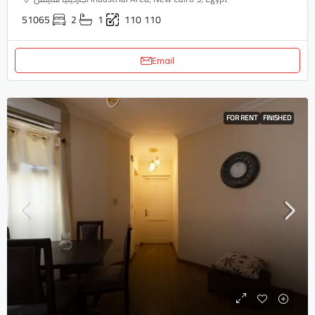
51065
2
1
110
110
Email
FOR RENT
FINISHED