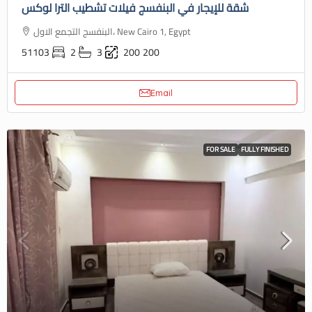
شقة للإيجار في البنفسج فيلات تشطيب الترا لوكس
البنفسج التجمع الاول، New Cairo 1, Egypt
51103
2
3
200
200
Email
FOR SALE
FULLY FINISHED