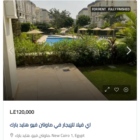
FOR RENT
FULLY FINISHED
L.E120,000
اي فيلا للإيجار في ماونتن فيو هايد بارك
ماونتن فيو، هايد بارك، New Cairo 1, Egypt