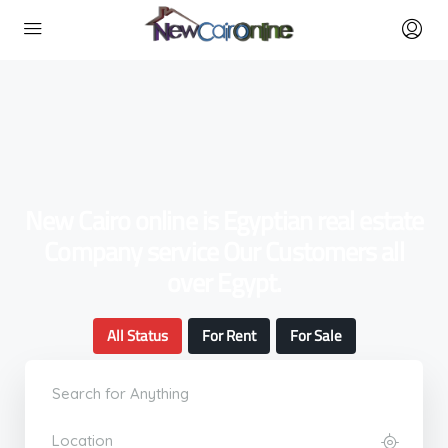
New Cairo online is Egyptian real estate
Company service Our Customers all
over Egypt.
All Status
For Rent
For Sale