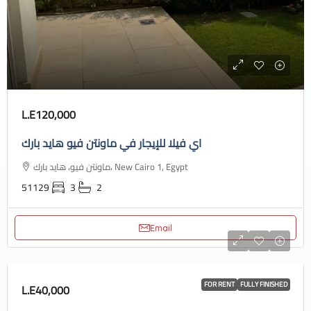
L.E120,000
اي فيلا للإيجار في ماونتن فيو هايد بارك
ماونتن فيو، هايد بارك، New Cairo 1, Egypt
51129
3
2
Email
FOR RENT
FULLY FINISHED
L.E40,000