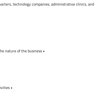
uarters, technology companies, administrative clinics, and
• Spacious spaces that can be divided according to the nature of the business
• Suitable for all administrative and commercial activities