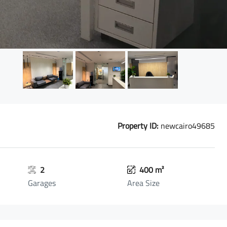
Property ID:
newcairo49685
2
400 m²
Garages
Area Size