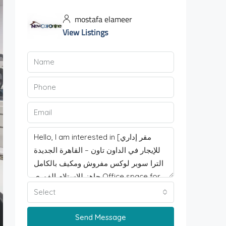
mostafa elameer
View Listings
Select
Send Message