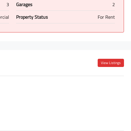
3
Garages
2
cial
Property Status
For Rent
View Listings