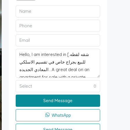
Select
Send Message
WhatsApp
Send Message