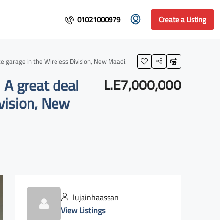
01021000979
Create a Listing
rtment for sale with a private garage in the Wireless Division, New Maadi.
L.E7,000,000
ivision, New
lujainhaassan
View Listings