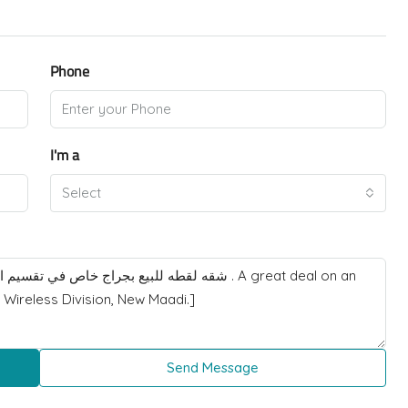
Phone
I'm a
Select
Send Message