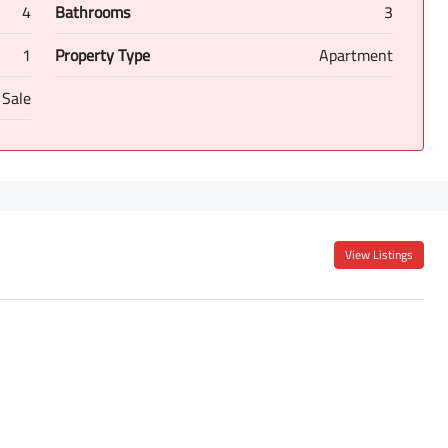
4
Bathrooms
3
1
Property Type
Apartment
 Sale
View Listings