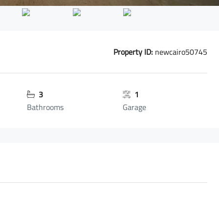
Property ID:
newcairo50745
3
1
Bathrooms
Garage