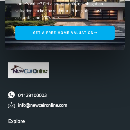
home’s value? Get a professional, no-obligation
valuation backed by real market insights—fast,
accurate, and 100% free.
GET A FREE HOME VALUATION
01129100003
info@newcaironline.com
Explore