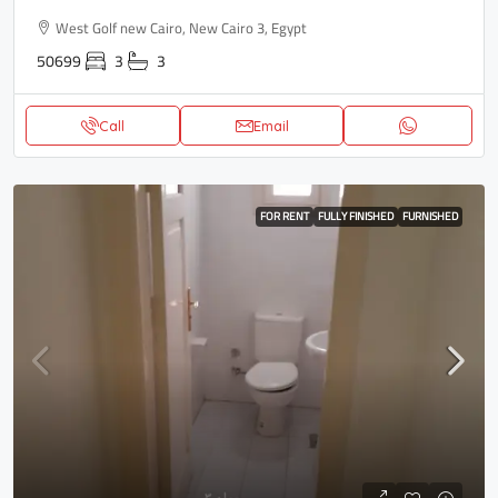
West Golf new Cairo, New Cairo 3, Egypt
50699
3
3
Call
Email
FOR RENT
FULLY FINISHED
FURNISHED