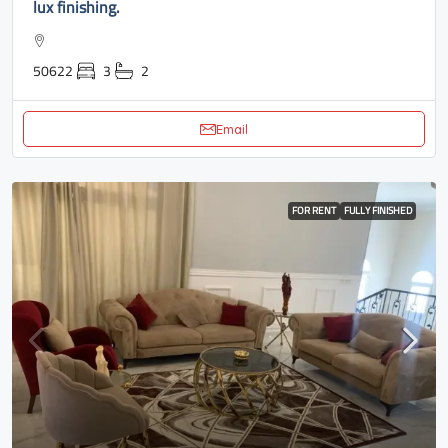
lux finishing.
50622
3
2
Email
FOR RENT
FULLY FINISHED