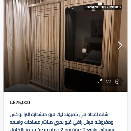
FOR RENT
FULLY FINISHED
L.E75,000
شقه لقطه في كمبوند ليك فيو متشطبه الترا لوكس
ومفروشه فرش راقي فيو بحري مباشر مساحات واسعه
ريسبشن واسع 2 غرفة نوم 2 حمام مطبخ مجهز بالكامل