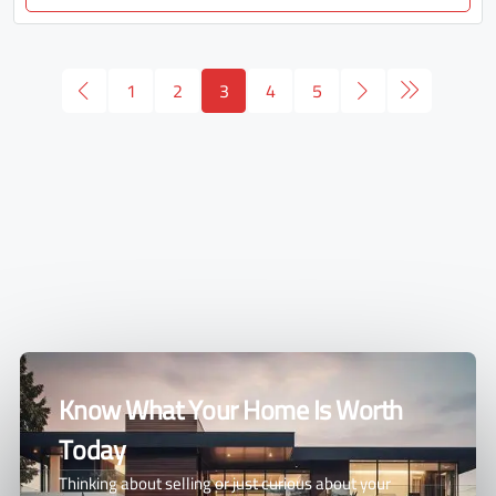
1
2
3
4
5
Know What Your Home Is Worth
Today
Thinking about selling or just curious about your