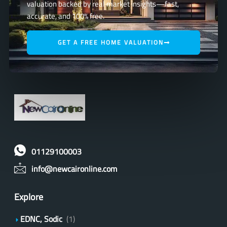
valuation backed by real market insights—fast,
accurate, and 100% free.
GET A FREE HOME VALUATION
01129100003
info@newcaironline.com
Explore
EDNC, Sodic
(1)