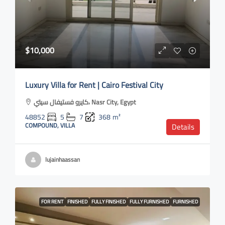
$10,000
Luxury Villa for Rent | Cairo Festival City
كايرو فستيفال سيتي، Nasr City, Egypt
48852
5
7
368
m²
COMPOUND, VILLA
Details
lujainhaassan
FOR RENT
FINISHED
FULLY FINISHED
FULLY FURNISHED
FURNISHED