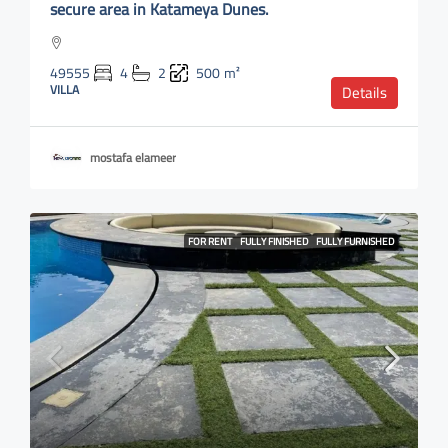
secure area in Katameya Dunes.
49555
4
2
500
m²
VILLA
Details
mostafa elameer
FOR RENT
FULLY FINISHED
FULLY FURNISHED