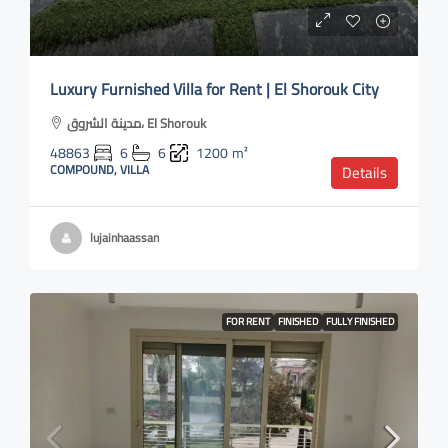
Luxury Furnished Villa for Rent | El Shorouk City
مدينة الشروق، El Shorouk
48863
6
6
1200
m²
COMPOUND, VILLA
Details
lujainhaassan
FOR RENT
FINISHED
FULLY FINISHED