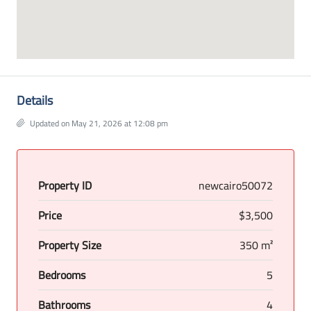
Details
Updated on May 21, 2026 at 12:08 pm
Property ID
newcairo50072
Price
$3,500
Property Size
350 m²
Bedrooms
5
Bathrooms
4