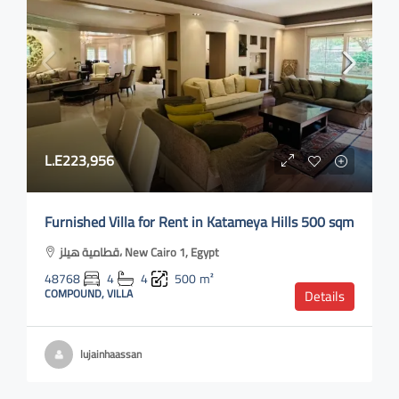
L.E223,956
Furnished Villa for Rent in Katameya Hills 500 sqm
قطامية هيلز، New Cairo 1, Egypt
48768
4
4
500
m²
COMPOUND, VILLA
Details
lujainhaassan