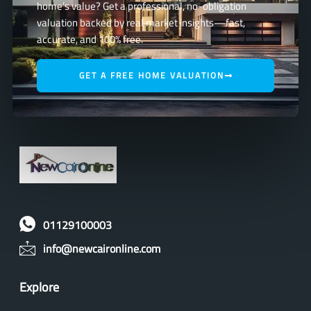
home’s value? Get a professional, no-obligation
valuation backed by real market insights—fast,
accurate, and 100% free.
GET A FREE HOME VALUATION
01129100003
info@newcaironline.com
Explore