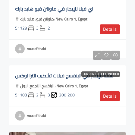
اي فيلا للإيجار في ماونتن فيو هايد بارك
ماونتن فيو، هايد بارك، New Cairo 1, Egypt
51129
3
2
Details
yousef thabt
L.E40,000
شقة للإيجار في البنفسج فيلات تشطيب الترا لوكس
FOR RENT
FULLY FINISHED
البنفسج التجمع الاول، New Cairo 1, Egypt
51103
2
3
200
200
Details
yousef thabt