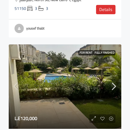
51150
3
3
Details
yousef thabt
FOR RENT
FULLY FINISHED
L.E120,000