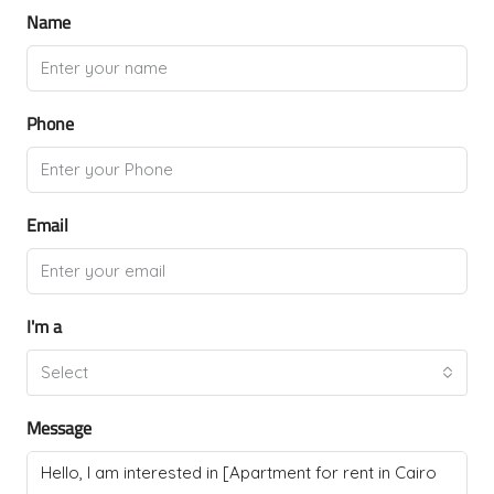
Name
Phone
Email
I'm a
Select
Message