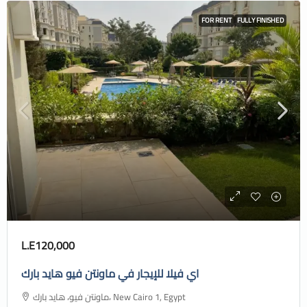
FOR RENT
FULLY FINISHED
L.E120,000
اي فيلا للإيجار في ماونتن فيو هايد بارك
ماونتن فيو، هايد بارك، New Cairo 1, Egypt