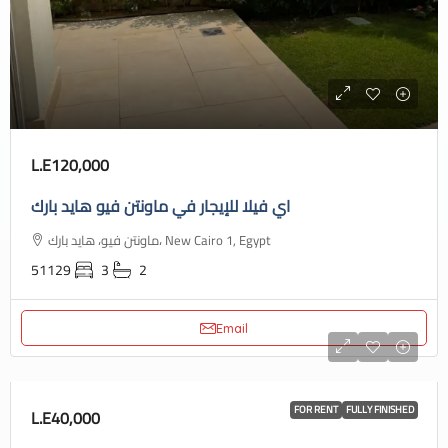
L.E120,000
اي فيلا للإيجار في ماونتن فيو هايد بارك
ماونتن فيو، هايد بارك، New Cairo 1, Egypt
51129
3
2
Email
FOR RENT
FULLY FINISHED
L.E40,000