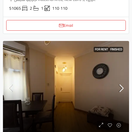
51065
2
1
110
110
Email
FOR RENT
FINISHED