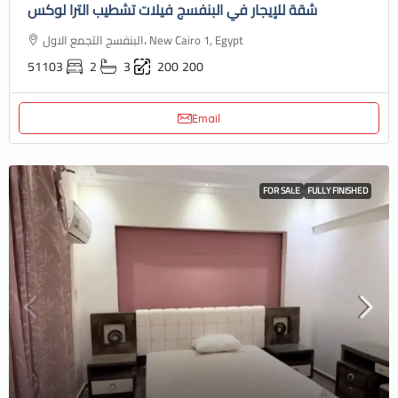
شقة للإيجار في البنفسج فيلات تشطيب الترا لوكس
البنفسج التجمع الاول، New Cairo 1, Egypt
51103
2
3
200
200
Email
FOR SALE
FULLY FINISHED