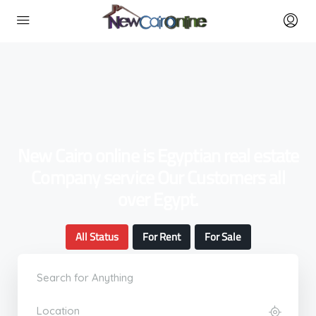
New Cairo online is Egyptian real estate
Company service Our Customers all
over Egypt.
All Status
For Rent
For Sale