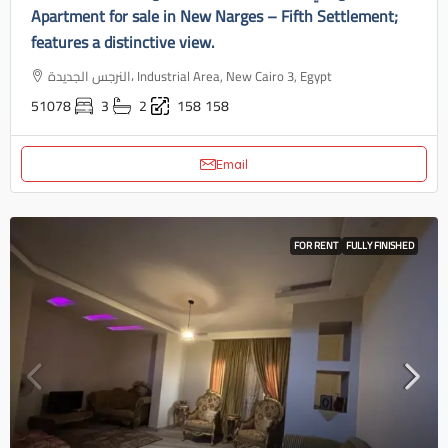
Apartment for sale in New Narges – Fifth Settlement;
features a distinctive view.
النرجس الجديدة، Industrial Area, New Cairo 3, Egypt
51078
3
2
158
158
Email
FOR RENT
FULLY FINISHED