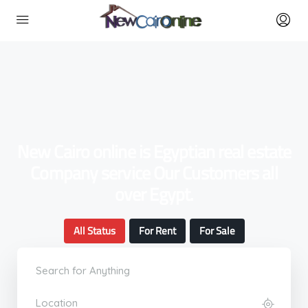
New Cairo online is Egyptian real estate
Company service Our Customers all
over Egypt.
All Status
For Rent
For Sale