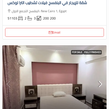
شقة للإيجار في البنفسج فيلات تشطيب الترا لوكس
البنفسج التجمع الاول، New Cairo 1, Egypt
51103
2
3
200
200
Email
FOR SALE
FULLY FINISHED