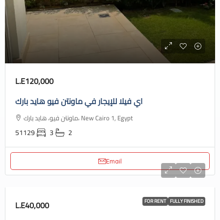
L.E120,000
اي فيلا للإيجار في ماونتن فيو هايد بارك
ماونتن فيو، هايد بارك، New Cairo 1, Egypt
51129
3
2
Email
FOR RENT
FULLY FINISHED
L.E40,000