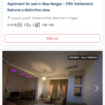
Apartment for sale in New Narges – Fifth Settlement;
features a distinctive view.
النرجس الجديدة، Industrial Area, New Cairo 3, Egypt
51078
3
2
158
158
Email
FOR RENT
FULLY FINISHED