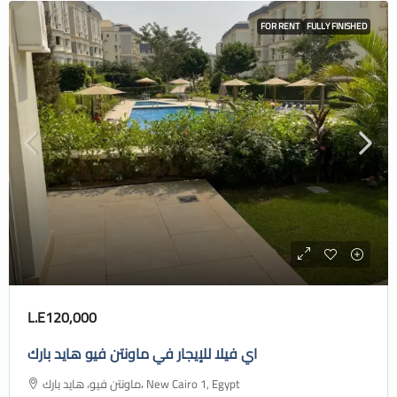
FOR RENT
FULLY FINISHED
L.E120,000
اي فيلا للإيجار في ماونتن فيو هايد بارك
ماونتن فيو، هايد بارك، New Cairo 1, Egypt