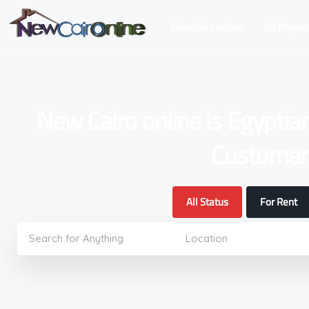
New Cairo online
All Proper
New Cairo online is Egyptia
Customers
All Status
For Rent