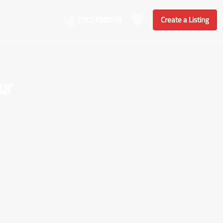
01021000979
Create a Listing
ur