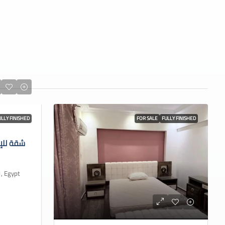
ULLY FINISHED
FOR SALE
FULLY FINISHED
شقة للإ
 Cairo 1, Egypt