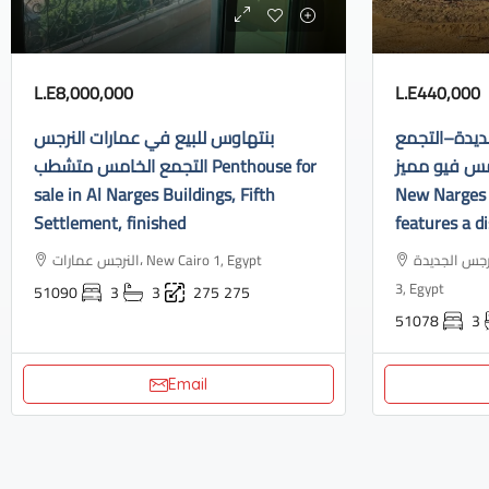
L.E8,000,000
L.E440,000
ديدة–التجمع
بنتهاوس للبيع في عمارات النرجس
الخامس فيو مميز Apartment f
التجمع الخامس متشطب Penthouse for
sale in Al Narges Buildings, Fifth
New Narges 
Settlement, finished
features a di
النرجس الجديدة، Industrial Area, N
النرجس عمارات، New Cairo 1, Egypt
3, Egypt
51090
3
3
275
275
51078
3
Email