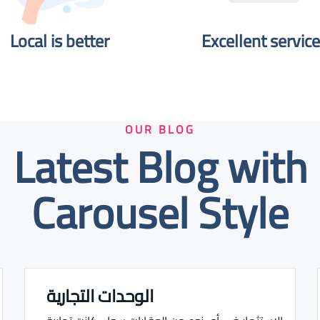
Local is better​
Excellent service
OUR BLOG
Latest Blog with
Carousel Style
الوحدات التجارية
Real estate Estate ville