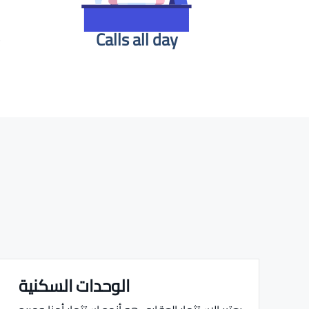
Calls all day
الوحدات السكنية
Real estate Estate ville