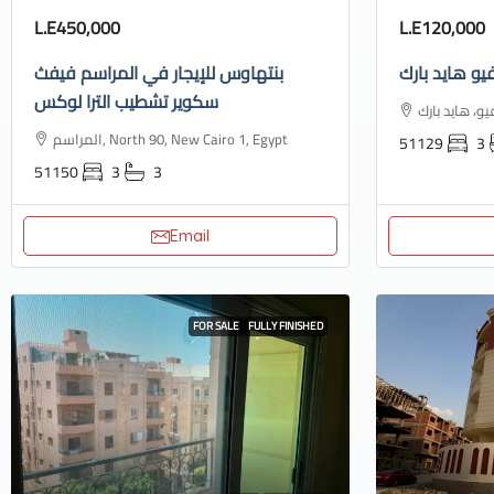
L.E450,000
L.E120,000
يو هايد بارك
بنتهاوس للإيجار في المراسم فيفث
سكوير تشطيب الترا لوكس
المراسم, North 90, New Cairo 1, Egypt
51129
3
51150
3
3
Email
FOR SALE
FULLY FINISHED