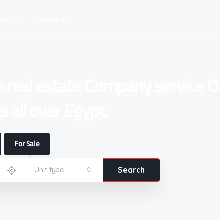
ties
Contact us
n real estate Company service O
 all over Egypt.
For Sale
Unit type
Search