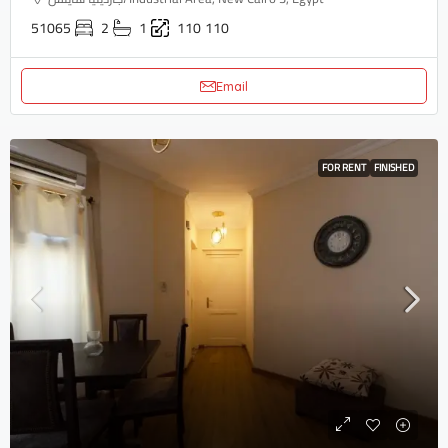
51065
2
1
110
110
Email
FOR RENT
FINISHED