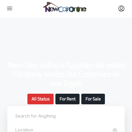
New Cairo online is Egyptian real estate
Company service Our Customers all
over Egypt.
All Status
For Rent
For Sale