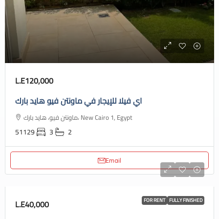
L.E120,000
اي فيلا للإيجار في ماونتن فيو هايد بارك
ماونتن فيو، هايد بارك، New Cairo 1, Egypt
51129
3
2
Email
FOR RENT
FULLY FINISHED
L.E40,000