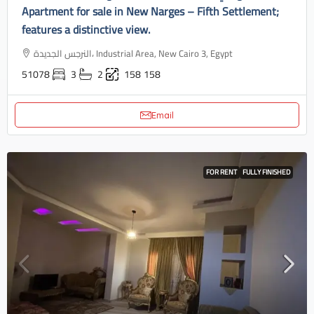
Apartment for sale in New Narges – Fifth Settlement;
features a distinctive view.
النرجس الجديدة، Industrial Area, New Cairo 3, Egypt
51078
3
2
158
158
Email
FOR RENT
FULLY FINISHED