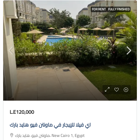
FOR RENT
FULLY FINISHED
L.E120,000
اي فيلا للإيجار في ماونتن فيو هايد بارك
ماونتن فيو، هايد بارك، New Cairo 1, Egypt