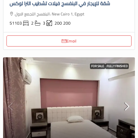
شقة للإيجار في البنفسج فيلات تشطيب الترا لوكس
البنفسج التجمع الاول، New Cairo 1, Egypt
51103
2
3
200
200
Email
FOR SALE
FULLY FINISHED