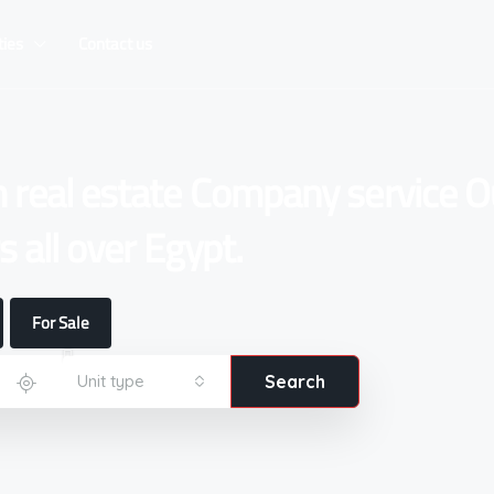
ties
Contact us
n real estate Company service O
 all over Egypt.
For Sale
Unit type
Search