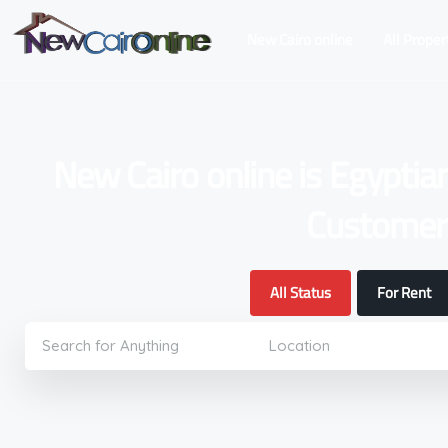
New Cairo online
All Proper
New Cairo online is Egyptia
Customers
All Status
For Rent