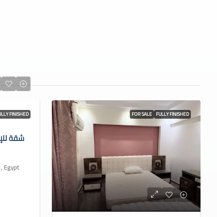
ULLY FINISHED
FOR SALE
FULLY FINISHED
شقة للإ
 Cairo 1, Egypt