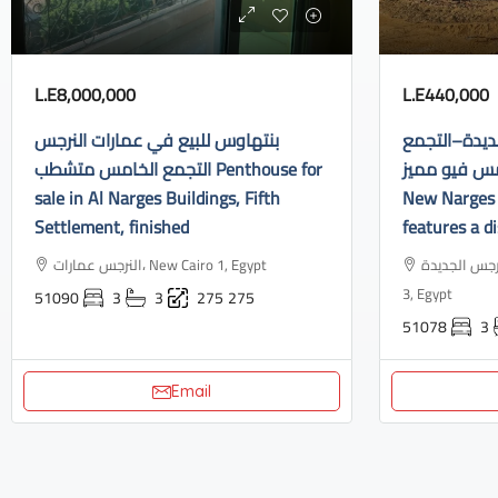
L.E8,000,000
L.E440,000
ديدة–التجمع
بنتهاوس للبيع في عمارات النرجس
الخامس فيو مميز Apartment f
التجمع الخامس متشطب Penthouse for
sale in Al Narges Buildings, Fifth
New Narges 
Settlement, finished
features a di
النرجس الجديدة، Industrial Area, N
النرجس عمارات، New Cairo 1, Egypt
3, Egypt
51090
3
3
275
275
51078
3
Email