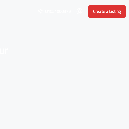
01021000979
Create a Listing
ur