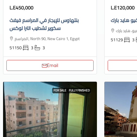
L.E450,000
L.E120,000
يو هايد بارك
بنتهاوس للإيجار في المراسم فيفث
سكوير تشطيب الترا لوكس
المراسم, North 90, New Cairo 1, Egypt
51129
3
51150
3
3
Email
FOR SALE
FULLY FINISHED