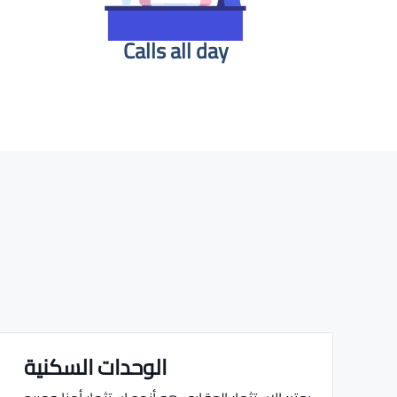
Calls all day
الوحدات السكنية
Real estate Estate ville