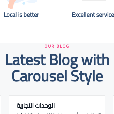
Local is better​
Excellent service
OUR BLOG
Latest Blog with
Carousel Style
الوحدات التجارية
Real estate Estate ville