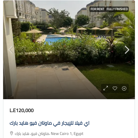
FOR RENT
FULLY FINISHED
L.E120,000
اي فيلا للإيجار في ماونتن فيو هايد بارك
ماونتن فيو، هايد بارك، New Cairo 1, Egypt