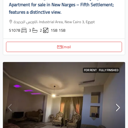
Apartment for sale in New Narges – Fifth Settlement;
features a distinctive view.
النرجس الجديدة، Industrial Area, New Cairo 3, Egypt
51078
3
2
158
158
Email
FOR RENT
FULLY FINISHED