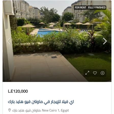
FOR RENT
FULLY FINISHED
L.E120,000
اي فيلا للإيجار في ماونتن فيو هايد بارك
ماونتن فيو، هايد بارك، New Cairo 1, Egypt