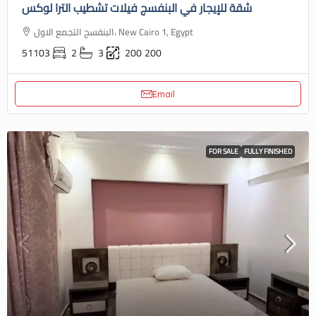
شقة للإيجار في البنفسج فيلات تشطيب الترا لوكس
البنفسج التجمع الاول، New Cairo 1, Egypt
51103
2
3
200
200
Email
FOR SALE
FULLY FINISHED