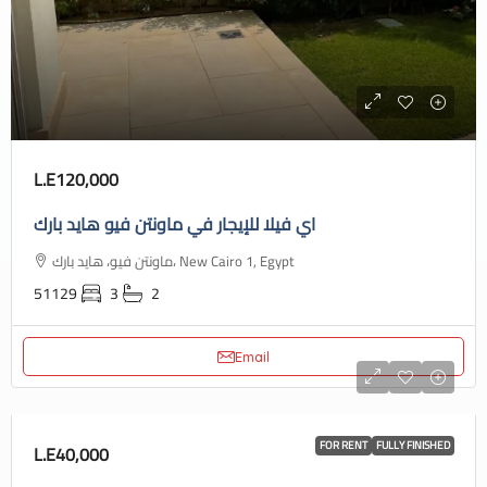
L.E120,000
اي فيلا للإيجار في ماونتن فيو هايد بارك
ماونتن فيو، هايد بارك، New Cairo 1, Egypt
51129
3
2
Email
FOR RENT
FULLY FINISHED
L.E40,000