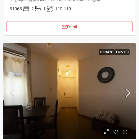
51065
2
1
110
110
Email
FOR RENT
FINISHED