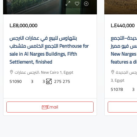
L.E8,000,000
L.E440,000
ديدة–التجمع
بنتهاوس للبيع في عمارات النرجس
الخامس فيو مميز Apartment f
التجمع الخامس متشطب Penthouse for
sale in Al Narges Buildings, Fifth
New Narges 
Settlement, finished
features a di
النرجس الجديدة، Industrial Area, N
النرجس عمارات، New Cairo 1, Egypt
3, Egypt
51090
3
3
275
275
51078
3
Email