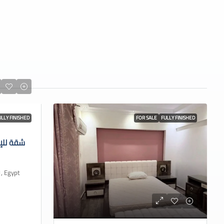
ULLY FINISHED
FOR SALE
FULLY FINISHED
شقة للإ
 Cairo 1, Egypt