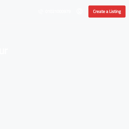
01021000979
Create a Listing
ur