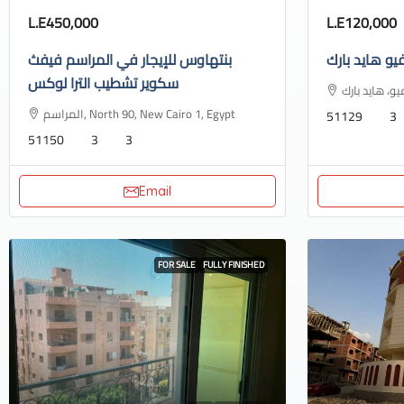
L.E450,000
L.E120,000
يو هايد بارك
بنتهاوس للإيجار في المراسم فيفث
سكوير تشطيب الترا لوكس
المراسم, North 90, New Cairo 1, Egypt
51129
3
51150
3
3
Email
FOR SALE
FULLY FINISHED