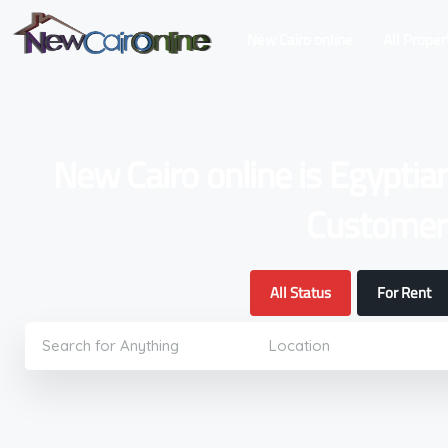
New Cairo online
All Proper
New Cairo online is Egyptia
Customers
All Status
For Rent