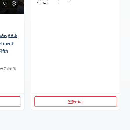
51041
1
1
شقة مفروش
Fifth
Email