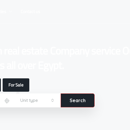
ties
Contact us
n real estate Company service O
 all over Egypt.
For Sale
Unit type
Search