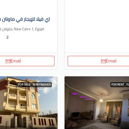
اي فيلا للإيجار في ماونتن ف
ماونتن فيو، هايد بارك، New Cairo 1, Egypt
2
Email
Email
FOR SALE
SEMI FINISHED
FOR RENT
F