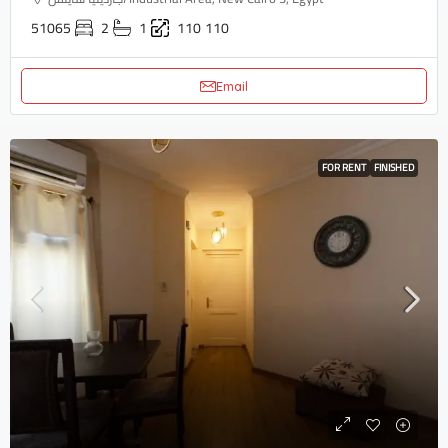
51065
2
1
110
110
Email
FOR RENT
FINISHED