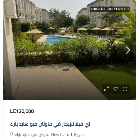
FOR RENT
FULLY FINISHED
L.E120,000
اي فيلا للإيجار في ماونتن فيو هايد بارك
ماونتن فيو، هايد بارك، New Cairo 1, Egypt