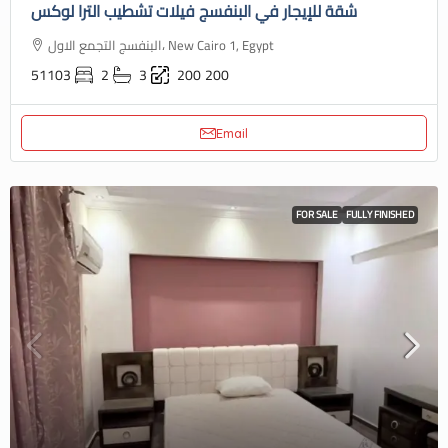
شقة للإيجار في البنفسج فيلات تشطيب الترا لوكس
البنفسج التجمع الاول، New Cairo 1, Egypt
51103
2
3
200
200
Email
FOR SALE
FULLY FINISHED