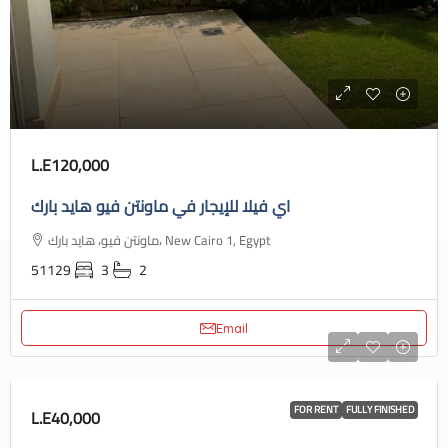
L.E120,000
اي فيلا للإيجار في ماونتن فيو هايد بارك
ماونتن فيو، هايد بارك، New Cairo 1, Egypt
51129
3
2
Email
FOR RENT
FULLY FINISHED
L.E40,000