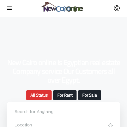
New Cairo online is Egyptian real estate
Company service Our Customers all
over Egypt.
All Status
For Rent
For Sale