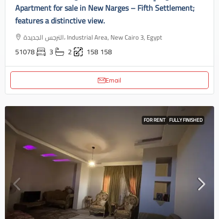
Apartment for sale in New Narges – Fifth Settlement;
features a distinctive view.
النرجس الجديدة، Industrial Area, New Cairo 3, Egypt
51078
3
2
158
158
Email
FOR RENT
FULLY FINISHED