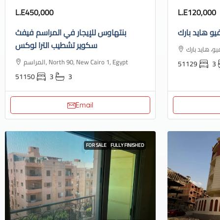
L.E450,000
L.E120,000
يو هايد بارك
بنتهاوس للإيجار في المراسم فيفث
سكوير تشطيب الترا لوكس
المراسم, North 90, New Cairo 1, Egypt
51129
3
51150
3
3
Email
FOR SALE
FULLY FINISHED