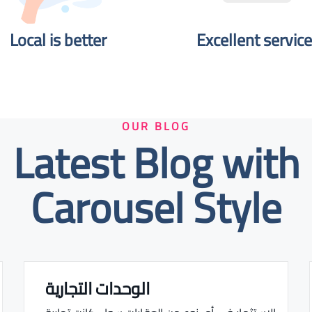
Local is better​
Excellent service
OUR BLOG
Latest Blog with
Carousel Style
الوحدات التجارية
Real estate Estate ville