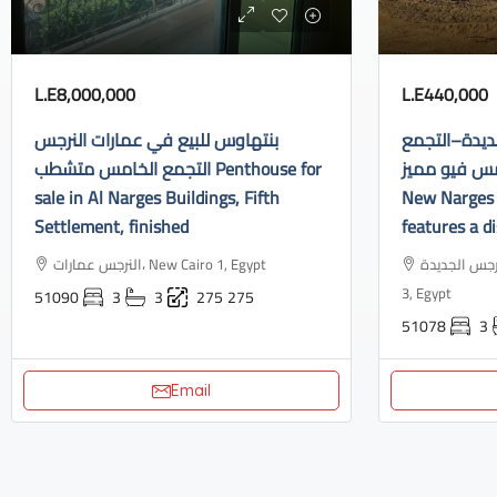
L.E8,000,000
L.E440,000
ديدة–التجمع
بنتهاوس للبيع في عمارات النرجس
الخامس فيو مميز Apartment f
التجمع الخامس متشطب Penthouse for
sale in Al Narges Buildings, Fifth
New Narges 
Settlement, finished
features a di
النرجس الجديدة، Industrial Area, N
النرجس عمارات، New Cairo 1, Egypt
3, Egypt
51090
3
3
275
275
51078
3
Email