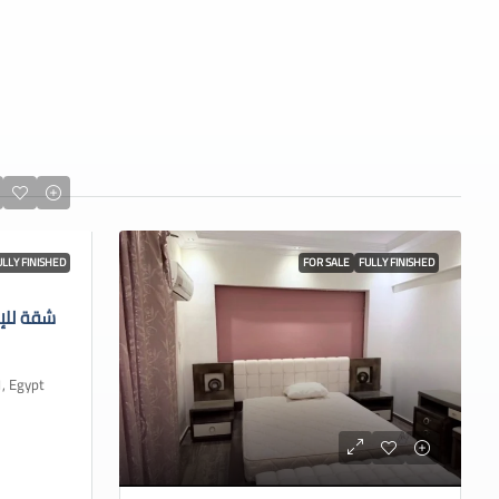
ULLY FINISHED
FOR SALE
FULLY FINISHED
شقة للإ
 Cairo 1, Egypt