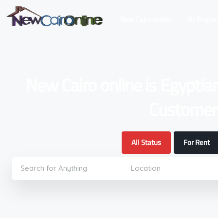
New Cairo online
All Proper
New Cairo online is Egyptia
Customers
All Status
For Rent