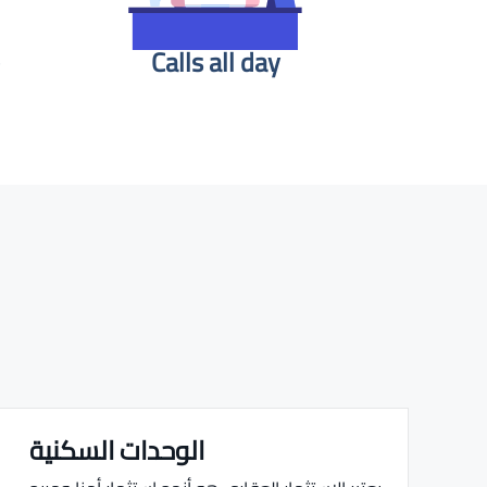
Calls all day
الوحدات السكنية
Real estate Estate ville