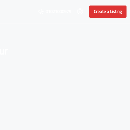
01021000979
Create a Listing
ur