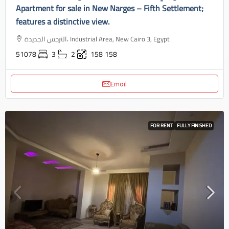
Apartment for sale in New Narges – Fifth Settlement;
features a distinctive view.
النرجس الجديدة، Industrial Area, New Cairo 3, Egypt
51078
3
2
158
158
Email
FOR RENT
FULLY FINISHED