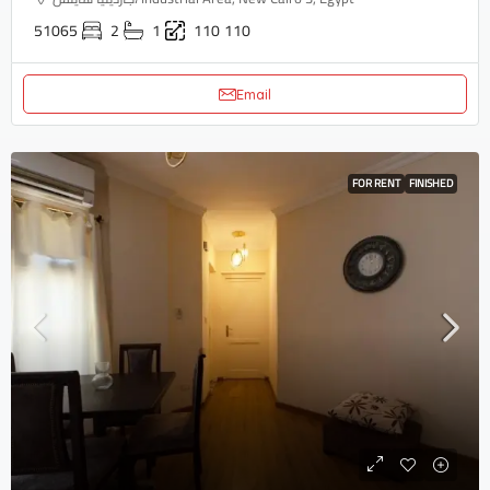
51065
2
1
110
110
Email
FOR RENT
FINISHED