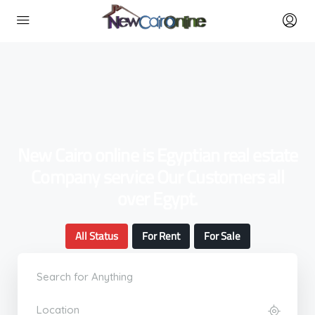
New Cairo online is Egyptian real estate
Company service Our Customers all
over Egypt.
All Status
For Rent
For Sale