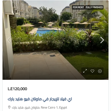
FOR RENT
FULLY FINISHED
L.E120,000
اي فيلا للإيجار في ماونتن فيو هايد بارك
ماونتن فيو، هايد بارك، New Cairo 1, Egypt