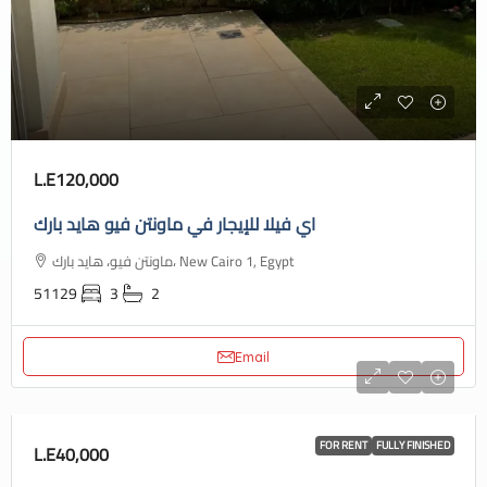
L.E120,000
اي فيلا للإيجار في ماونتن فيو هايد بارك
ماونتن فيو، هايد بارك، New Cairo 1, Egypt
51129
3
2
Email
FOR RENT
FULLY FINISHED
L.E40,000