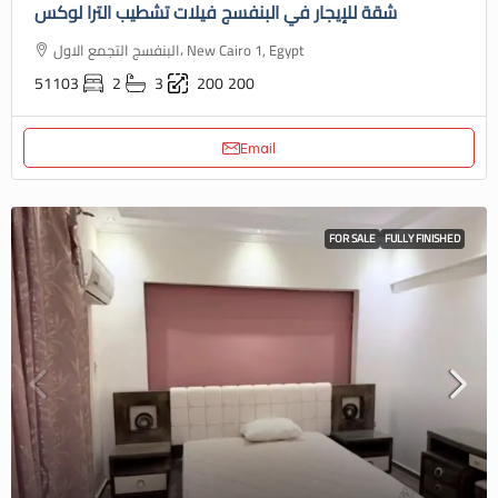
شقة للإيجار في البنفسج فيلات تشطيب الترا لوكس
البنفسج التجمع الاول، New Cairo 1, Egypt
51103
2
3
200
200
Email
FOR SALE
FULLY FINISHED