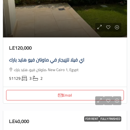
L.E120,000
اي فيلا للإيجار في ماونتن فيو هايد بارك
ماونتن فيو، هايد بارك، New Cairo 1, Egypt
51129
3
2
Email
FOR RENT
FULLY FINISHED
L.E40,000