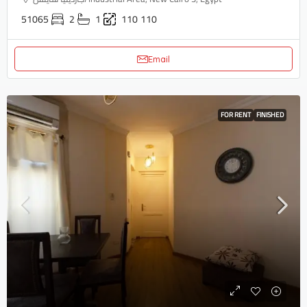
51065
2
1
110
110
Email
FOR RENT
FINISHED