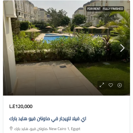
FOR RENT
FULLY FINISHED
L.E120,000
اي فيلا للإيجار في ماونتن فيو هايد بارك
ماونتن فيو، هايد بارك، New Cairo 1, Egypt