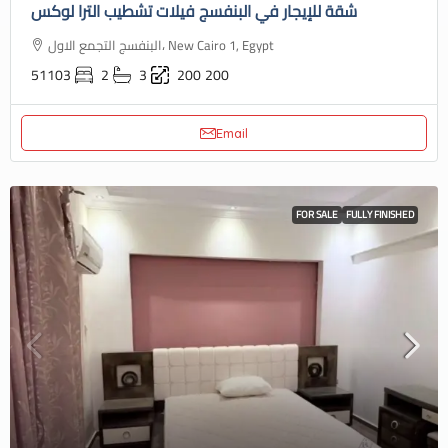
شقة للإيجار في البنفسج فيلات تشطيب الترا لوكس
البنفسج التجمع الاول، New Cairo 1, Egypt
51103
2
3
200
200
Email
FOR SALE
FULLY FINISHED