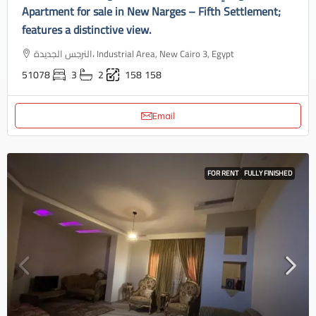
Apartment for sale in New Narges – Fifth Settlement;
features a distinctive view.
النرجس الجديدة، Industrial Area, New Cairo 3, Egypt
51078
3
2
158
158
Email
FOR RENT
FULLY FINISHED