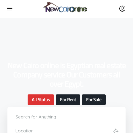
New Cairo online is Egyptian real estate
Company service Our Customers all
over Egypt.
All Status
For Rent
For Sale