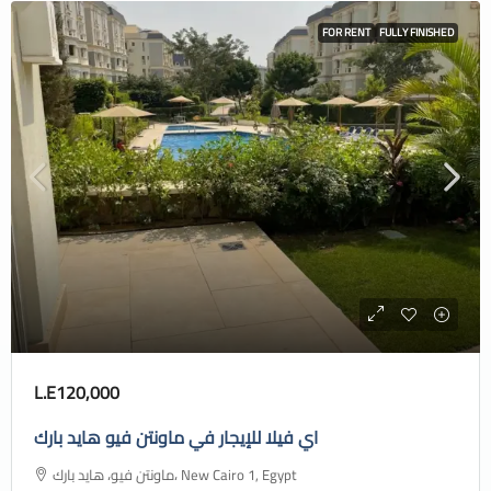
FOR RENT
FULLY FINISHED
L.E120,000
اي فيلا للإيجار في ماونتن فيو هايد بارك
ماونتن فيو، هايد بارك، New Cairo 1, Egypt