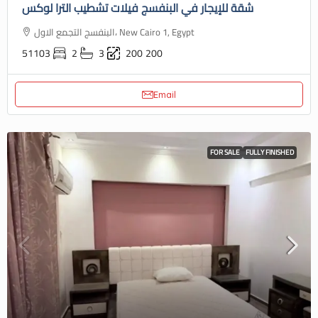
شقة للإيجار في البنفسج فيلات تشطيب الترا لوكس
البنفسج التجمع الاول، New Cairo 1, Egypt
51103
2
3
200
200
Email
FOR SALE
FULLY FINISHED