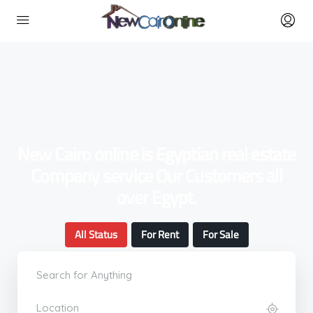
New Cairo online is Egyptian real estate
Company service Our Customers all
over Egypt.
All Status
For Rent
For Sale