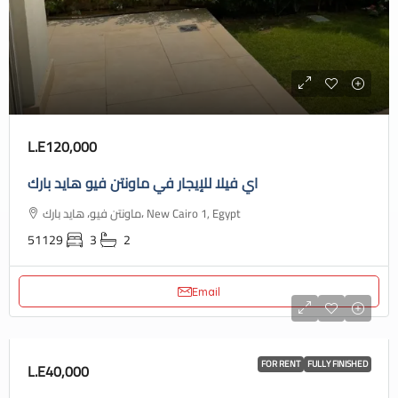
L.E120,000
اي فيلا للإيجار في ماونتن فيو هايد بارك
ماونتن فيو، هايد بارك، New Cairo 1, Egypt
51129
3
2
Email
FOR RENT
FULLY FINISHED
L.E40,000