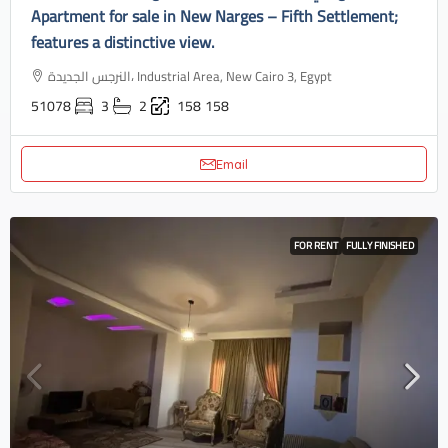
Apartment for sale in New Narges – Fifth Settlement;
features a distinctive view.
النرجس الجديدة، Industrial Area, New Cairo 3, Egypt
51078
3
2
158
158
Email
FOR RENT
FULLY FINISHED