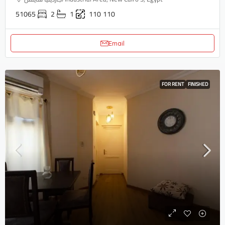
51065
2
1
110
110
Email
FOR RENT
FINISHED