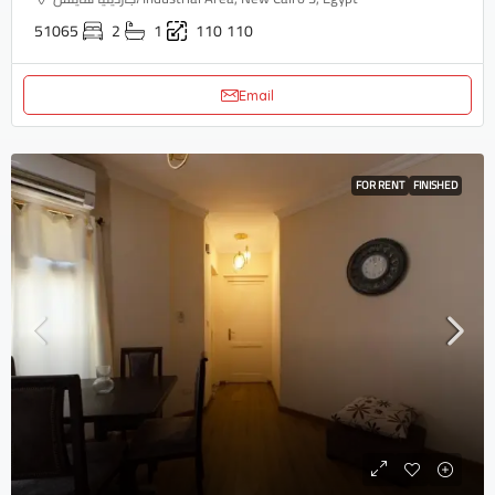
51065
2
1
110
110
Email
FOR RENT
FINISHED