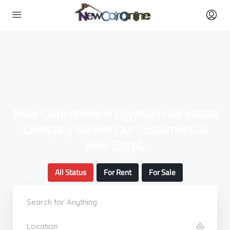
New Cairo online is Egyptian real estate
Company service Our Customers all
over Egypt.
All Status
For Rent
For Sale