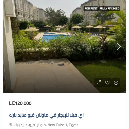
FOR RENT
FULLY FINISHED
L.E120,000
اي فيلا للإيجار في ماونتن فيو هايد بارك
ماونتن فيو، هايد بارك، New Cairo 1, Egypt