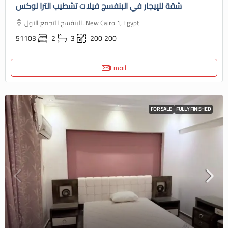
شقة للإيجار في البنفسج فيلات تشطيب الترا لوكس
البنفسج التجمع الاول، New Cairo 1, Egypt
51103
2
3
200
200
Email
FOR SALE
FULLY FINISHED