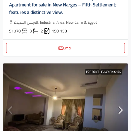
Apartment for sale in New Narges – Fifth Settlement;
features a distinctive view.
النرجس الجديدة، Industrial Area, New Cairo 3, Egypt
51078
3
2
158
158
Email
FOR RENT
FULLY FINISHED