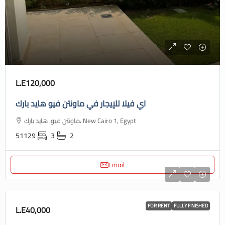
L.E120,000
اي فيلا للإيجار في ماونتن فيو هايد بارك
ماونتن فيو، هايد بارك، New Cairo 1, Egypt
51129
3
2
Email
FOR RENT
FULLY FINISHED
L.E40,000