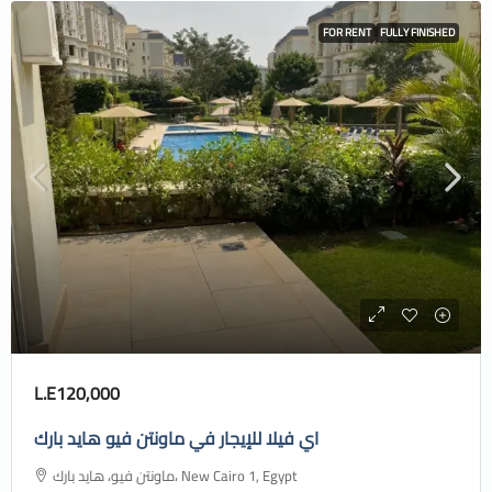
FOR RENT
FULLY FINISHED
L.E120,000
اي فيلا للإيجار في ماونتن فيو هايد بارك
ماونتن فيو، هايد بارك، New Cairo 1, Egypt