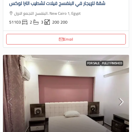
شقة للإيجار في البنفسج فيلات تشطيب الترا لوكس
البنفسج التجمع الاول، New Cairo 1, Egypt
51103
2
3
200
200
Email
FOR SALE
FULLY FINISHED