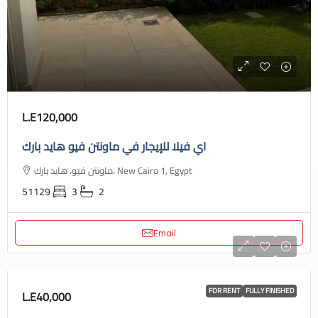
L.E120,000
اي فيلا للإيجار في ماونتن فيو هايد بارك
ماونتن فيو، هايد بارك، New Cairo 1, Egypt
51129
3
2
Email
FOR RENT
FULLY FINISHED
L.E40,000