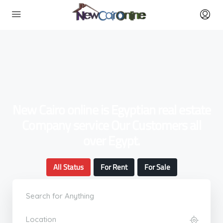
New Cairo online is Egyptian real estate
Company service Our Customers all
over Egypt.
All Status
For Rent
For Sale