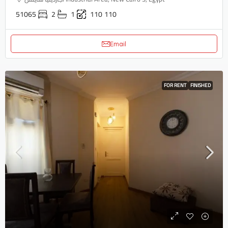
51065
2
1
110
110
Email
FOR RENT
FINISHED