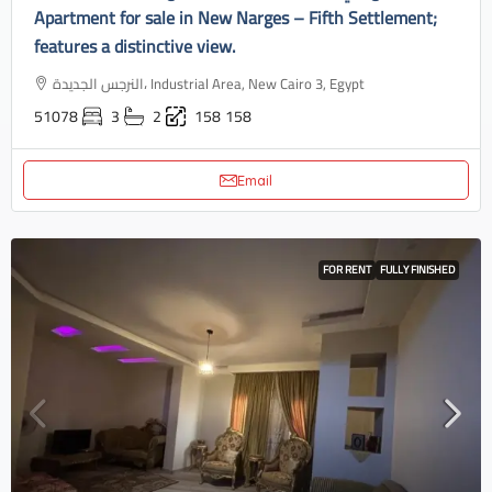
Apartment for sale in New Narges – Fifth Settlement;
features a distinctive view.
النرجس الجديدة، Industrial Area, New Cairo 3, Egypt
51078
3
2
158
158
Email
FOR RENT
FULLY FINISHED