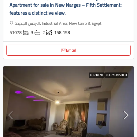
Apartment for sale in New Narges – Fifth Settlement;
features a distinctive view.
النرجس الجديدة، Industrial Area, New Cairo 3, Egypt
51078
3
2
158
158
Email
FOR RENT
FULLY FINISHED