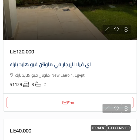
L.E120,000
اي فيلا للإيجار في ماونتن فيو هايد بارك
ماونتن فيو، هايد بارك، New Cairo 1, Egypt
51129
3
2
Email
FOR RENT
FULLY FINISHED
L.E40,000