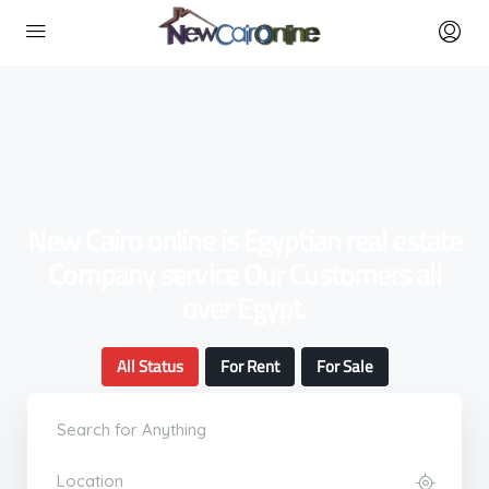
New Cairo online is Egyptian real estate
Company service Our Customers all
over Egypt.
All Status
For Rent
For Sale