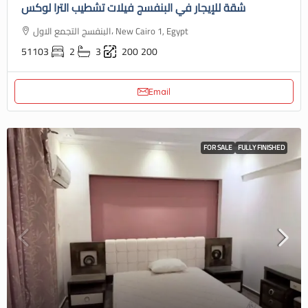
شقة للإيجار في البنفسج فيلات تشطيب الترا لوكس
البنفسج التجمع الاول، New Cairo 1, Egypt
51103
2
3
200
200
Email
FOR SALE
FULLY FINISHED