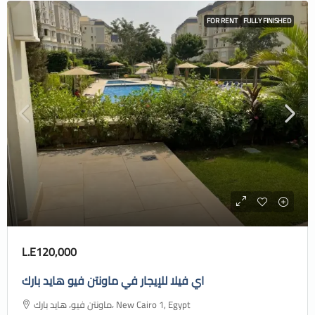
FOR RENT
FULLY FINISHED
L.E120,000
اي فيلا للإيجار في ماونتن فيو هايد بارك
ماونتن فيو، هايد بارك، New Cairo 1, Egypt