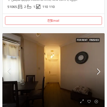
51065
2
1
110
110
Email
FOR RENT
FINISHED