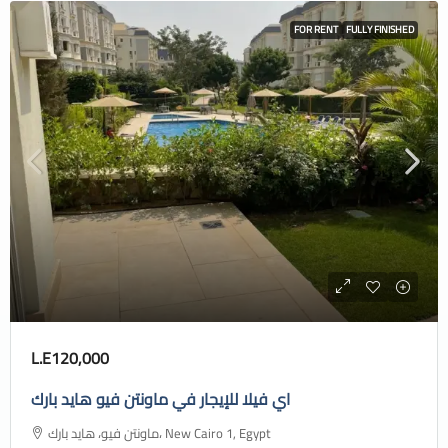
FOR RENT
FULLY FINISHED
L.E120,000
اي فيلا للإيجار في ماونتن فيو هايد بارك
ماونتن فيو، هايد بارك، New Cairo 1, Egypt