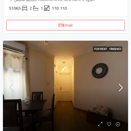
51065
2
1
110
110
Email
FOR RENT
FINISHED