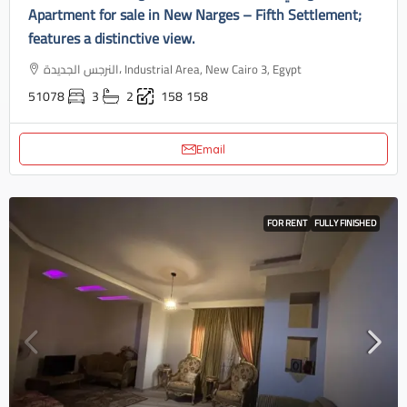
Apartment for sale in New Narges – Fifth Settlement;
features a distinctive view.
النرجس الجديدة، Industrial Area, New Cairo 3, Egypt
51078
3
2
158
158
Email
FOR RENT
FULLY FINISHED