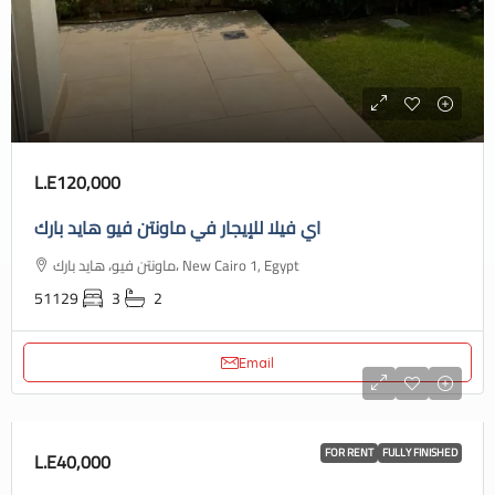
L.E120,000
اي فيلا للإيجار في ماونتن فيو هايد بارك
ماونتن فيو، هايد بارك، New Cairo 1, Egypt
51129
3
2
Email
FOR RENT
FULLY FINISHED
L.E40,000