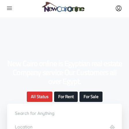
New Cairo online is Egyptian real estate
Company service Our Customers all
over Egypt.
All Status
For Rent
For Sale