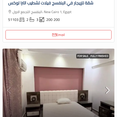
شقة للإيجار في البنفسج فيلات تشطيب الترا لوكس
البنفسج التجمع الاول، New Cairo 1, Egypt
51103
2
3
200
200
Email
FOR SALE
FULLY FINISHED