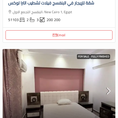
شقة للإيجار في البنفسج فيلات تشطيب الترا لوكس
البنفسج التجمع الاول، New Cairo 1, Egypt
51103
2
3
200
200
Email
FOR SALE
FULLY FINISHED