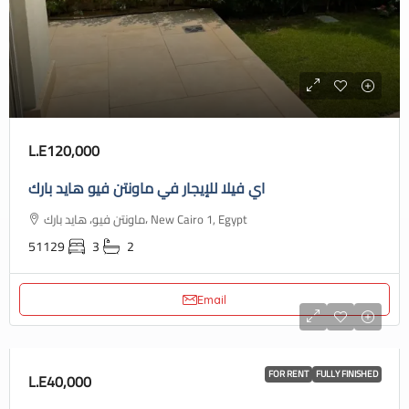
L.E120,000
اي فيلا للإيجار في ماونتن فيو هايد بارك
ماونتن فيو، هايد بارك، New Cairo 1, Egypt
51129
3
2
Email
FOR RENT
FULLY FINISHED
L.E40,000