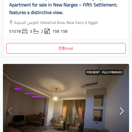
Apartment for sale in New Narges – Fifth Settlement;
features a distinctive view.
النرجس الجديدة، Industrial Area, New Cairo 3, Egypt
51078
3
2
158
158
Email
FOR RENT
FULLY FINISHED