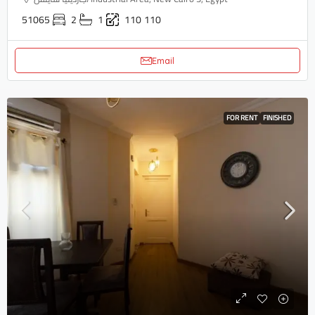
51065
2
1
110
110
Email
FOR RENT
FINISHED