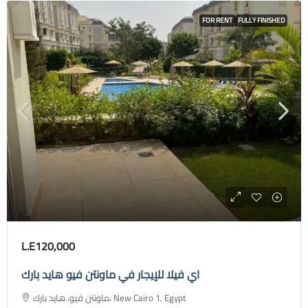
FOR RENT
FULLY FINISHED
L.E120,000
اي فيلا للإيجار في ماونتن فيو هايد بارك
ماونتن فيو، هايد بارك، New Cairo 1, Egypt