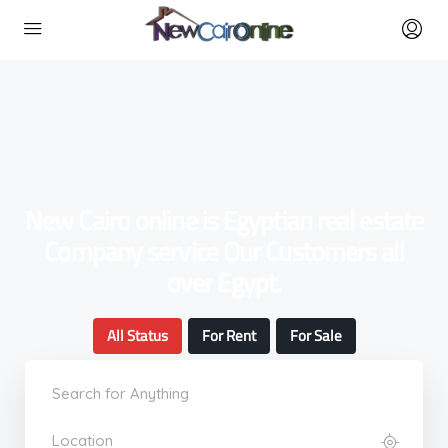
New Cairo online is Egyptian real estate
Company service Our Customers all
over Egypt.
All Status
For Rent
For Sale