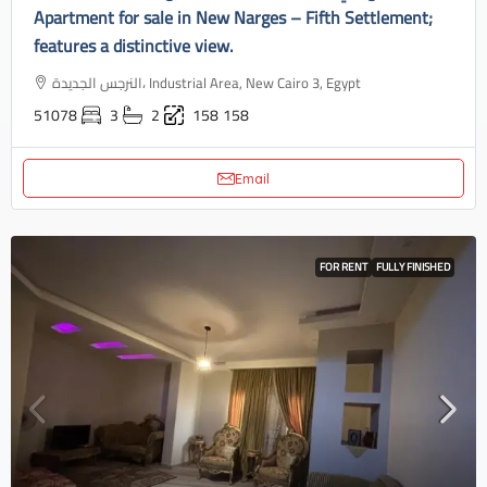
Apartment for sale in New Narges – Fifth Settlement;
features a distinctive view.
النرجس الجديدة، Industrial Area, New Cairo 3, Egypt
51078
3
2
158
158
Email
FOR RENT
FULLY FINISHED