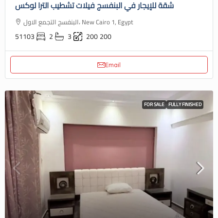
شقة للإيجار في البنفسج فيلات تشطيب الترا لوكس
البنفسج التجمع الاول، New Cairo 1, Egypt
51103
2
3
200
200
Email
FOR SALE
FULLY FINISHED