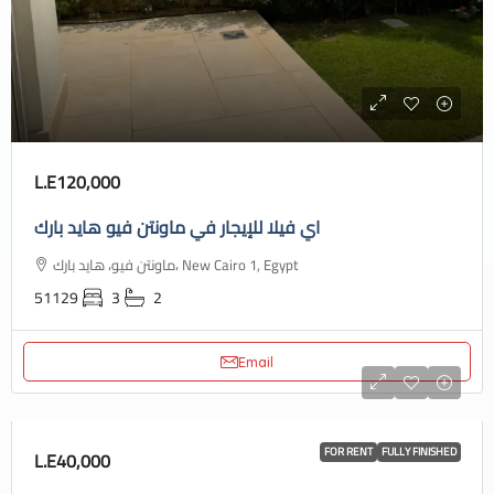
L.E120,000
اي فيلا للإيجار في ماونتن فيو هايد بارك
ماونتن فيو، هايد بارك، New Cairo 1, Egypt
51129
3
2
Email
FOR RENT
FULLY FINISHED
L.E40,000