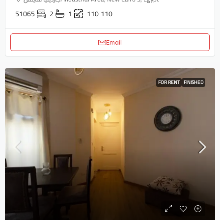
51065
2
1
110
110
Email
FOR RENT
FINISHED