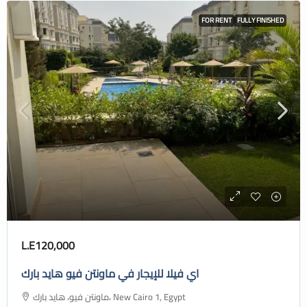
FOR RENT
FULLY FINISHED
L.E120,000
اي فيلا للإيجار في ماونتن فيو هايد بارك
ماونتن فيو، هايد بارك، New Cairo 1, Egypt