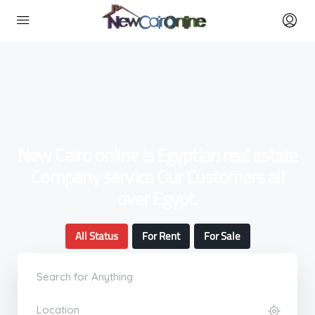
New Cairo online is Egyptian real estate
Company service Our Customers all
over Egypt.
All Status
For Rent
For Sale