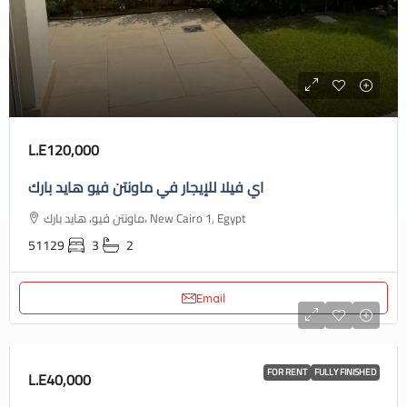
L.E120,000
اي فيلا للإيجار في ماونتن فيو هايد بارك
ماونتن فيو، هايد بارك، New Cairo 1, Egypt
51129
3
2
Email
FOR RENT
FULLY FINISHED
L.E40,000