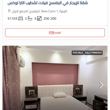
شقة للإيجار في البنفسج فيلات تشطيب الترا لوكس
البنفسج التجمع الاول، New Cairo 1, Egypt
51103
2
3
200
200
Email
FOR SALE
FULLY FINISHED