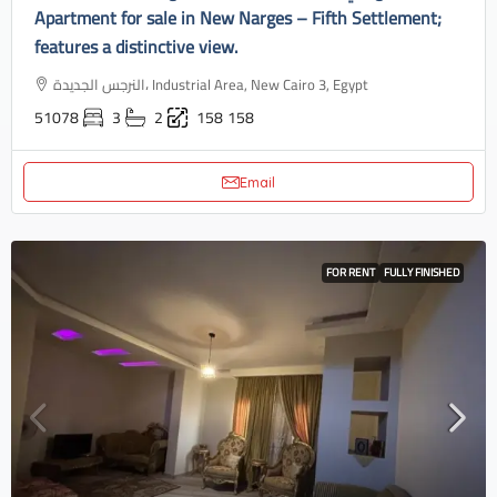
Apartment for sale in New Narges – Fifth Settlement;
features a distinctive view.
النرجس الجديدة، Industrial Area, New Cairo 3, Egypt
51078
3
2
158
158
Email
FOR RENT
FULLY FINISHED