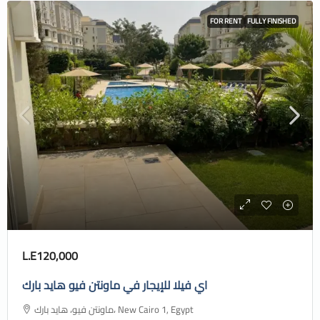
FOR RENT
FULLY FINISHED
L.E120,000
اي فيلا للإيجار في ماونتن فيو هايد بارك
ماونتن فيو، هايد بارك، New Cairo 1, Egypt