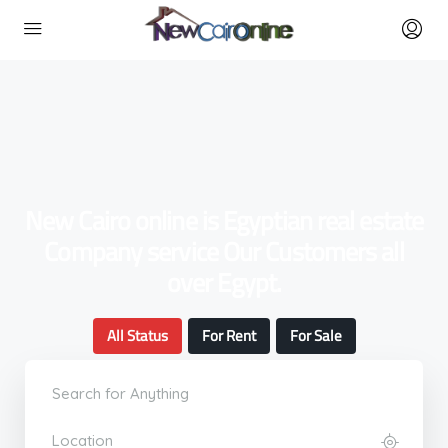
New Cairo online is Egyptian real estate
Company service Our Customers all
over Egypt.
All Status
For Rent
For Sale