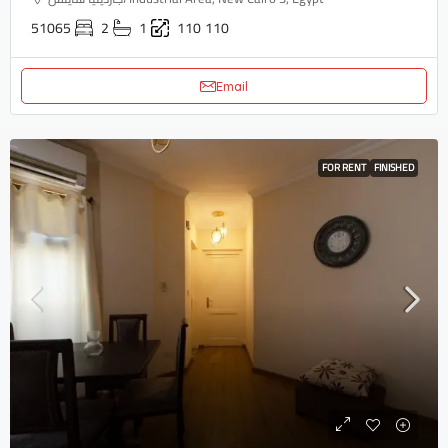
51065
2
1
110
110
Email
FOR RENT
FINISHED