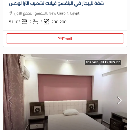
شقة للإيجار في البنفسج فيلات تشطيب الترا لوكس
البنفسج التجمع الاول، New Cairo 1, Egypt
51103
2
3
200
200
Email
FOR SALE
FULLY FINISHED