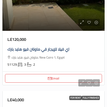
L.E120,000
اي فيلا للإيجار في ماونتن فيو هايد بارك
ماونتن فيو، هايد بارك، New Cairo 1, Egypt
51129
3
2
Email
FOR RENT
FULLY FINISHED
L.E40,000