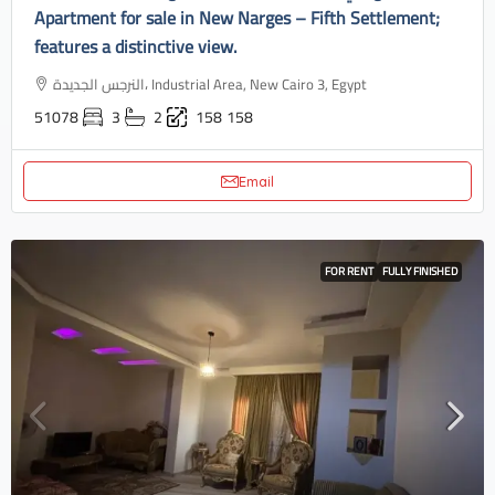
Apartment for sale in New Narges – Fifth Settlement;
features a distinctive view.
النرجس الجديدة، Industrial Area, New Cairo 3, Egypt
51078
3
2
158
158
Email
FOR RENT
FULLY FINISHED