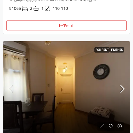
51065
2
1
110
110
Email
FOR RENT
FINISHED