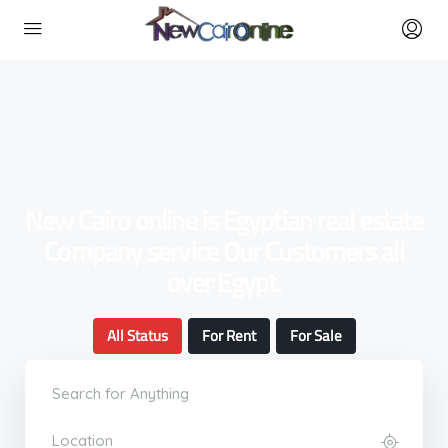
New Cairo online is Egyptian real estate
Company service Our Customers all
over Egypt.
All Status
For Rent
For Sale