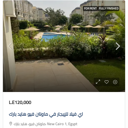
FOR RENT
FULLY FINISHED
L.E120,000
اي فيلا للإيجار في ماونتن فيو هايد بارك
ماونتن فيو، هايد بارك، New Cairo 1, Egypt