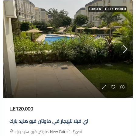
FOR RENT
FULLY FINISHED
L.E120,000
اي فيلا للإيجار في ماونتن فيو هايد بارك
ماونتن فيو، هايد بارك، New Cairo 1, Egypt