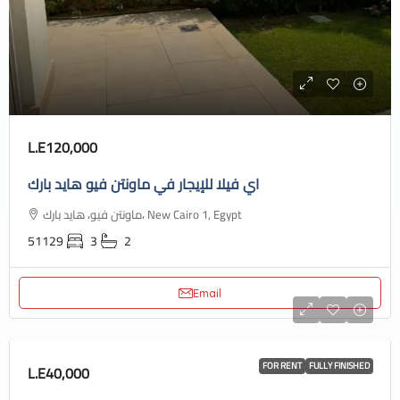
L.E120,000
اي فيلا للإيجار في ماونتن فيو هايد بارك
ماونتن فيو، هايد بارك، New Cairo 1, Egypt
51129
3
2
Email
FOR RENT
FULLY FINISHED
L.E40,000