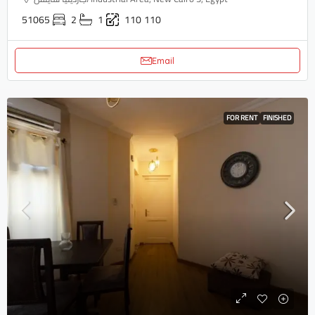
51065
2
1
110
110
Email
FOR RENT
FINISHED