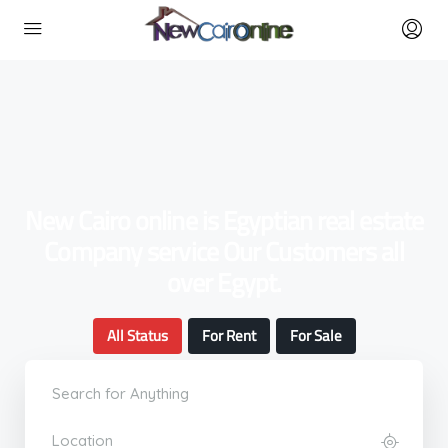
New Cairo online is Egyptian real estate
Company service Our Customers all
over Egypt.
All Status
For Rent
For Sale