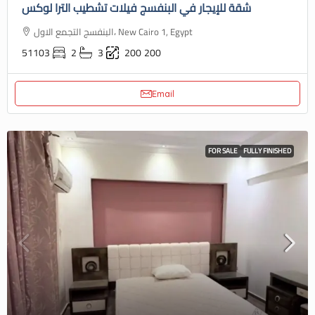
شقة للإيجار في البنفسج فيلات تشطيب الترا لوكس
البنفسج التجمع الاول، New Cairo 1, Egypt
51103
2
3
200
200
Email
FOR SALE
FULLY FINISHED