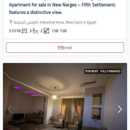
Apartment for sale in New Narges – Fifth Settlement;
features a distinctive view.
النرجس الجديدة، Industrial Area, New Cairo 3, Egypt
51078
3
2
158
158
Email
FOR RENT
FULLY FINISHED