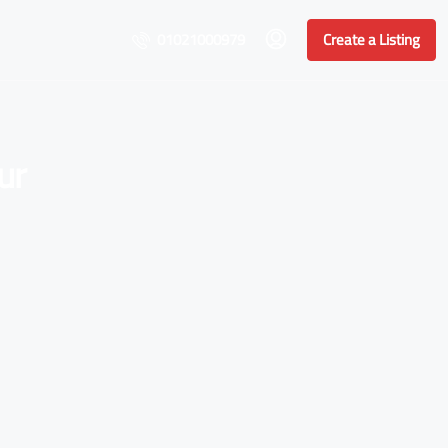
01021000979
Create a Listing
ur