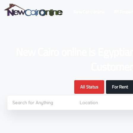
New Cairo online
All Proper
New Cairo online is Egyptia
Customers
All Status
For Rent