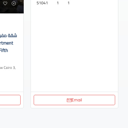
51041
1
1
شقة مفروش
Fifth
Email