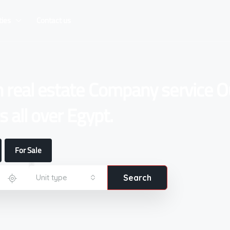
ties
Contact us
n real estate Company service O
 all over Egypt.
For Sale
Unit type
Search