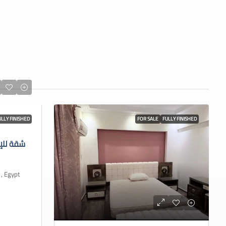
ULLY FINISHED
FOR SALE
FULLY FINISHED
شقة للإ
 Cairo 1, Egypt