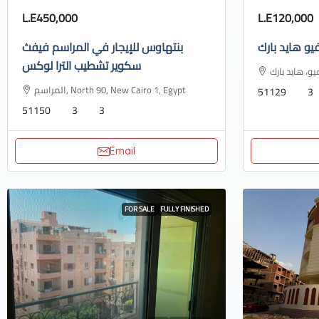
L.E450,000
L.E120,000
يو هايد بارك
بنتهاوس للإيجار في المراسم فيفث
سكوير تشطيب الترا لوكس
المراسم, North 90, New Cairo 1, Egypt
51129
3
51150
3
3
Email
FOR SALE
FULLY FINISHED