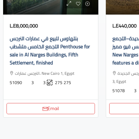
L.E8,000,000
L.E440,000
ديدة–التجمع
بنتهاوس للبيع في عمارات النرجس
الخامس فيو مميز Apartment f
التجمع الخامس متشطب Penthouse for
sale in Al Narges Buildings, Fifth
New Narges 
Settlement, finished
features a di
النرجس الجديدة، Industrial Area, N
النرجس عمارات، New Cairo 1, Egypt
3, Egypt
51090
3
3
275
275
51078
3
Email