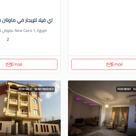
اي فيلا للإيجار في ماونتن ف
ماونتن فيو، هايد بارك، New Cairo 1, Egypt
2
Email
Email
FOR SALE
SEMI FINISHED
FOR RENT
F