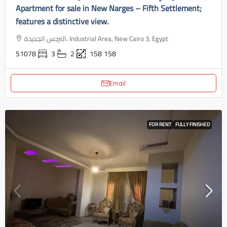
Apartment for sale in New Narges – Fifth Settlement;
features a distinctive view.
النرجس الجديدة، Industrial Area, New Cairo 3, Egypt
51078
3
2
158
158
Email
FOR RENT
FULLY FINISHED