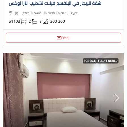
شقة للإيجار في البنفسج فيلات تشطيب الترا لوكس
البنفسج التجمع الاول، New Cairo 1, Egypt
51103
2
3
200
200
Email
FOR SALE
FULLY FINISHED