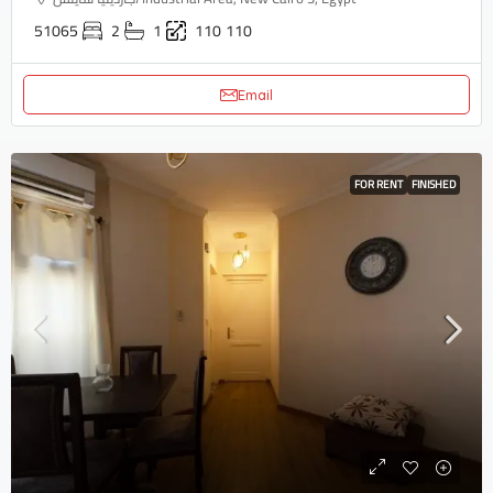
51065
2
1
110
110
Email
FOR RENT
FINISHED