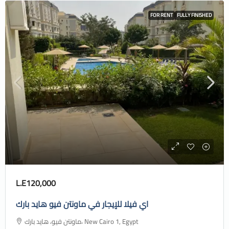
FOR RENT
FULLY FINISHED
L.E120,000
اي فيلا للإيجار في ماونتن فيو هايد بارك
ماونتن فيو، هايد بارك، New Cairo 1, Egypt