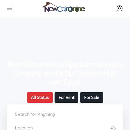
New Cairo online is Egyptian real estate
Company service Our Customers all
over Egypt.
All Status
For Rent
For Sale