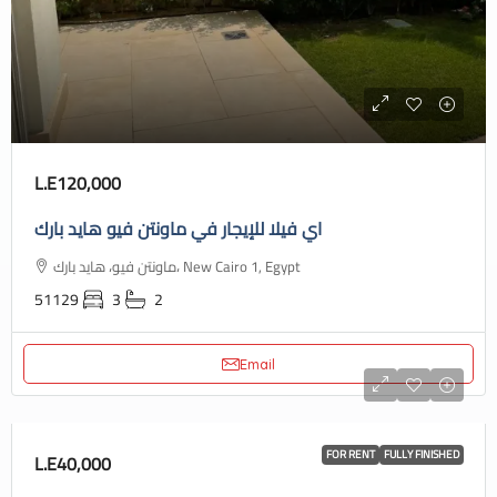
L.E120,000
اي فيلا للإيجار في ماونتن فيو هايد بارك
ماونتن فيو، هايد بارك، New Cairo 1, Egypt
51129
3
2
Email
FOR RENT
FULLY FINISHED
L.E40,000