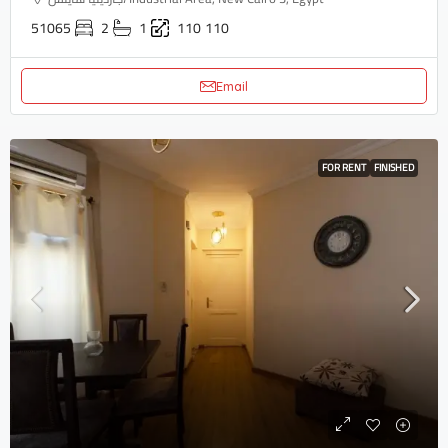
51065
2
1
110
110
Email
FOR RENT
FINISHED