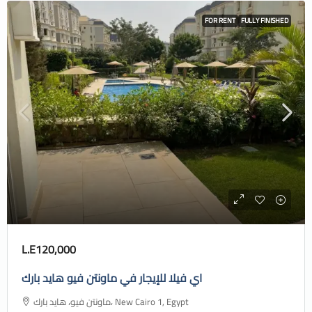
FOR RENT
FULLY FINISHED
L.E120,000
اي فيلا للإيجار في ماونتن فيو هايد بارك
ماونتن فيو، هايد بارك، New Cairo 1, Egypt