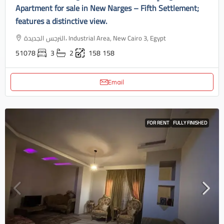
Apartment for sale in New Narges – Fifth Settlement;
features a distinctive view.
النرجس الجديدة، Industrial Area, New Cairo 3, Egypt
51078
3
2
158
158
Email
FOR RENT
FULLY FINISHED