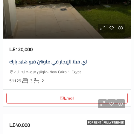
L.E120,000
اي فيلا للإيجار في ماونتن فيو هايد بارك
ماونتن فيو، هايد بارك، New Cairo 1, Egypt
51129
3
2
Email
FOR RENT
FULLY FINISHED
L.E40,000