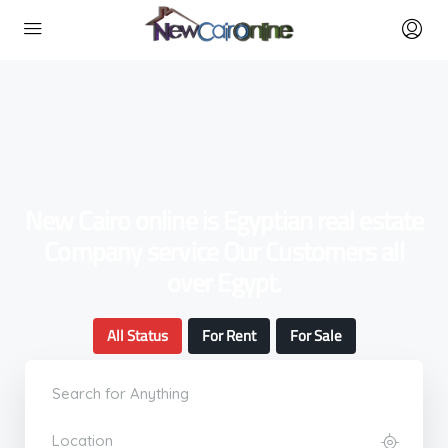
New Cairo online is Egyptian real estate
Company service Our Customers all
over Egypt.
All Status
For Rent
For Sale