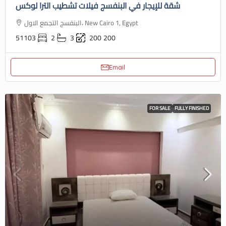
شقة للإيجار في البنفسج فيلات تشطيب الترا لوكس
البنفسج التجمع الاول، New Cairo 1, Egypt
51103
2
3
200
200
Email
FOR SALE
FULLY FINISHED