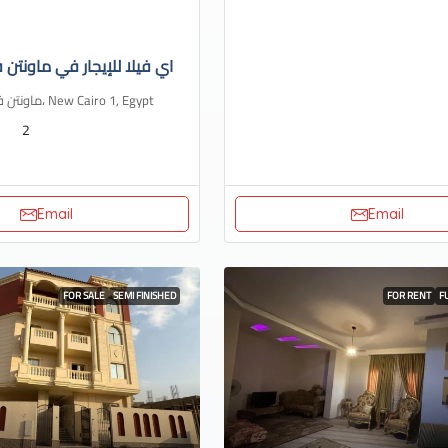
اي فيلا للإيجار في ماونتن ف
ماونتن فيو، هايد بارك، New Cairo 1, Egypt
2
Email
Email
FOR SALE
SEMI FINISHED
FOR RENT
F