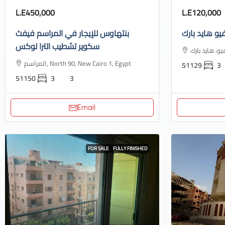
L.E450,000
L.E120,000
يو هايد بارك
بنتهاوس للإيجار في المراسم فيفث
سكوير تشطيب الترا لوكس
المراسم, North 90, New Cairo 1, Egypt
51129
3
51150
3
3
Email
FOR SALE
FULLY FINISHED