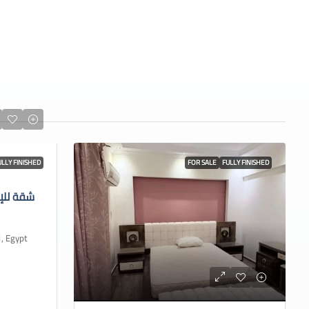
ULLY FINISHED
FOR SALE
FULLY FINISHED
شقة للإ
 Cairo 1, Egypt