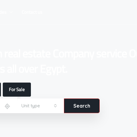
ties
Contact us
n real estate Company service O
 all over Egypt.
For Sale
Unit type
Search