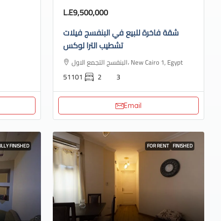
L.E9,500,000
شقة فاخرة للبيع في البنفسج فيلات
تشطيب الترا لوكس
البنفسج التجمع الاول، New Cairo 1, Egypt
51101
2
3
Email
ULLY FINISHED
FOR RENT
FINISHED