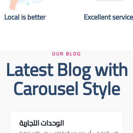
Local is better​
Excellent service
OUR BLOG
Latest Blog with
Carousel Style
الوحدات التجارية
Real estate Estate ville