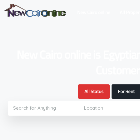
New Cairo online
All Proper
New Cairo online is Egyptia
Customers
All Status
For Rent