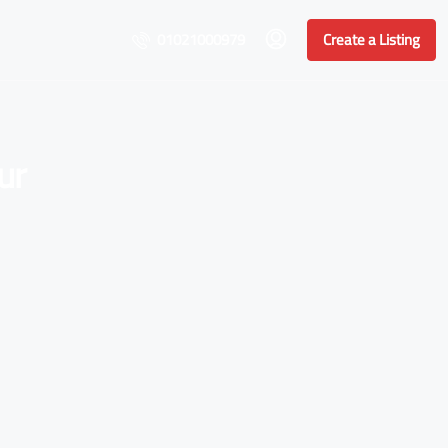
01021000979
Create a Listing
ur