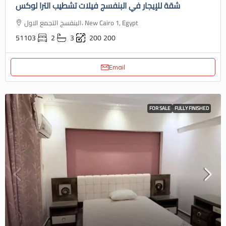
شقة للإيجار في البنفسج فيلات تشطيب الترا لوكس
البنفسج التجمع الاول، New Cairo 1, Egypt
51103
2
3
200
200
Email
FOR SALE
FULLY FINISHED