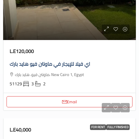
L.E120,000
اي فيلا للإيجار في ماونتن فيو هايد بارك
ماونتن فيو، هايد بارك، New Cairo 1, Egypt
51129
3
2
Email
FOR RENT
FULLY FINISHED
L.E40,000