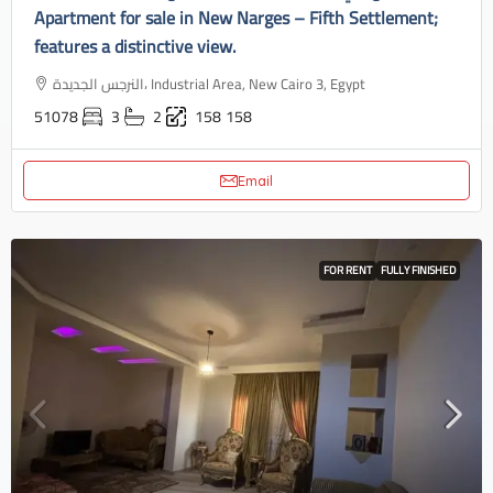
Apartment for sale in New Narges – Fifth Settlement;
features a distinctive view.
النرجس الجديدة، Industrial Area, New Cairo 3, Egypt
51078
3
2
158
158
Email
FOR RENT
FULLY FINISHED