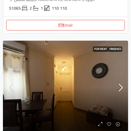
51065
2
1
110
110
Email
FOR RENT
FINISHED