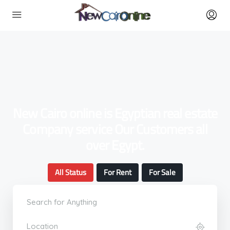
New Cairo online is Egyptian real estate
Company service Our Customers all
over Egypt.
All Status
For Rent
For Sale