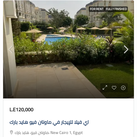
FOR RENT
FULLY FINISHED
L.E120,000
اي فيلا للإيجار في ماونتن فيو هايد بارك
ماونتن فيو، هايد بارك، New Cairo 1, Egypt