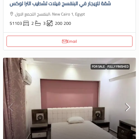
شقة للإيجار في البنفسج فيلات تشطيب الترا لوكس
البنفسج التجمع الاول، New Cairo 1, Egypt
51103
2
3
200
200
Email
FOR SALE
FULLY FINISHED