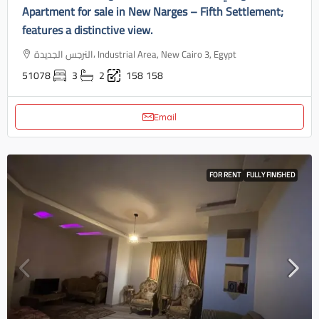
Apartment for sale in New Narges – Fifth Settlement;
features a distinctive view.
النرجس الجديدة، Industrial Area, New Cairo 3, Egypt
51078
3
2
158
158
Email
FOR RENT
FULLY FINISHED