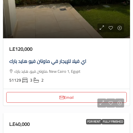
L.E120,000
اي فيلا للإيجار في ماونتن فيو هايد بارك
ماونتن فيو، هايد بارك، New Cairo 1, Egypt
51129
3
2
Email
FOR RENT
FULLY FINISHED
L.E40,000