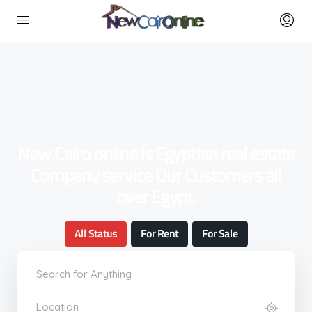
New Cairo online is Egyptian real estate
Company service Our Customers all
over Egypt.
All Status
For Rent
For Sale