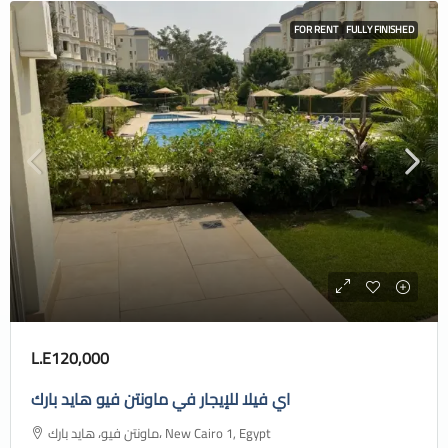
FOR RENT
FULLY FINISHED
L.E120,000
اي فيلا للإيجار في ماونتن فيو هايد بارك
ماونتن فيو، هايد بارك، New Cairo 1, Egypt