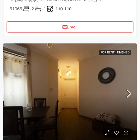
51065
2
1
110
110
Email
FOR RENT
FINISHED